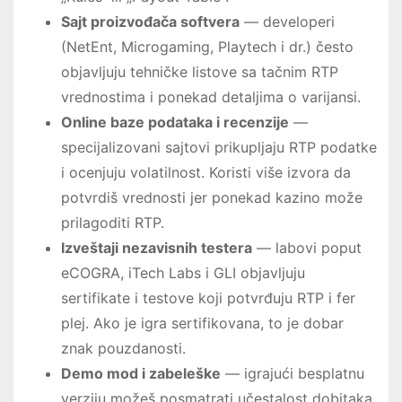
Sajt proizvođača softvera
— developeri
(NetEnt, Microgaming, Playtech i dr.) često
objavljuju tehničke listove sa tačnim RTP
vrednostima i ponekad detaljima o varijansi.
Online baze podataka i recenzije
—
specijalizovani sajtovi prikupljaju RTP podatke
i ocenjuju volatilnost. Koristi više izvora da
potvrdiš vrednosti jer ponekad kazino može
prilagoditi RTP.
Izveštaji nezavisnih testera
— labovi poput
eCOGRA, iTech Labs i GLI objavljuju
sertifikate i testove koji potvrđuju RTP i fer
plej. Ako je igra sertifikovana, to je dobar
znak pouzdanosti.
Demo mod i zabeleške
— igrajući besplatnu
verziju možeš posmatrati učestalost dobitaka