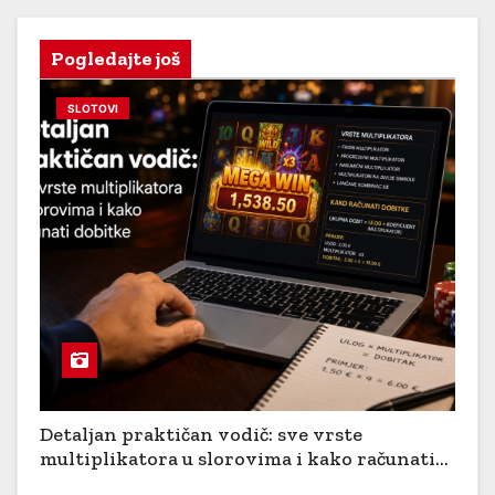
Pogledajte još
SLOTOVI
Detaljan praktičan vodič: sve vrste
multiplikatora u slorovima i kako računati
dobitke