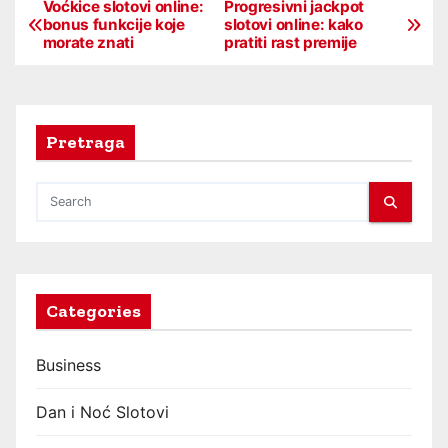
Voćkice slotovi online:
Progresivni jackpot
P
bonus funkcije koje
slotovi online: kako
morate znati
pratiti rast premije
o
s
t
Pretraga
n
a
v
i
Categories
g
Business
a
t
Dan i Noć Slotovi