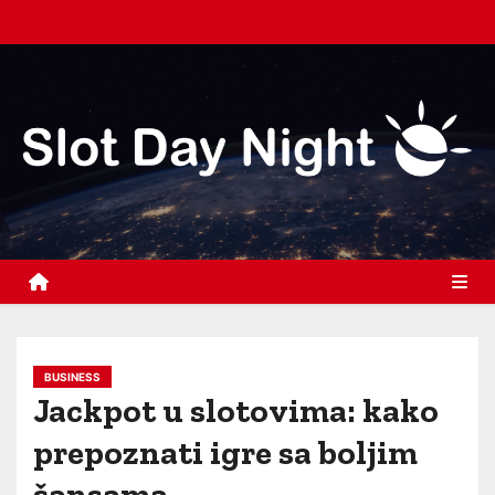
S
k
i
p
t
o
c
o
n
t
e
n
BUSINESS
t
Jackpot u slotovima: kako
prepoznati igre sa boljim
šansama