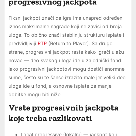
progresivnog jackpota
Fiksni jackpot znači da igra ima unapred određen
iznos maksimalne nagrade koji ne zavisi od broja
uloga. To obično znači stabilniju strukturu isplate i
predvidljiviji
RTP
(Return to Player). Sa druge
strane, progresivni jackpot raste kako igrači ulažu
novac — deo svakog uloga ide u zajednički fond.
Iako progresivni jackpotovi mogu dostići enormne
sume, često su te šanse izrazito male jer veliki deo
uloga ide u fond, a osnovne isplate za manje
dobitke mogu biti niže.
Vrste progresivnih jackpota
koje treba razlikovati
Local progressive (lokalni) — jackpot koji