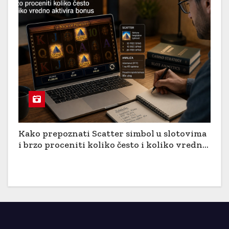
Kako prepoznati Scatter simbol u slotovima
i brzo proceniti koliko često i koliko vredno
aktivira bonus