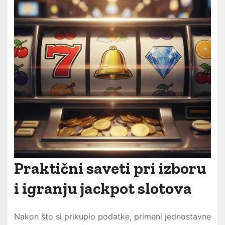
Praktični saveti pri izboru
i igranju jackpot slotova
Nakon što si prikupio podatke, primeni jednostavne