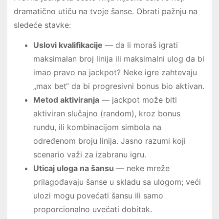
dramatično utiču na tvoje šanse. Obrati pažnju na
sledeće stavke:
Uslovi kvalifikacije
— da li moraš igrati
maksimalan broj linija ili maksimalni ulog da bi
imao pravo na jackpot? Neke igre zahtevaju
„max bet“ da bi progresivni bonus bio aktivan.
Metod aktiviranja
— jackpot može biti
aktiviran slučajno (random), kroz bonus
rundu, ili kombinacijom simbola na
određenom broju linija. Jasno razumi koji
scenario važi za izabranu igru.
Uticaj uloga na šansu
— neke mreže
prilagođavaju šanse u skladu sa ulogom; veći
ulozi mogu povećati šansu ili samo
proporcionalno uvećati dobitak.