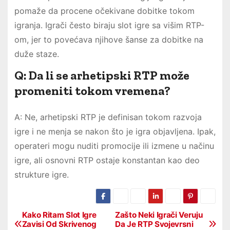
pomaže da procene očekivane dobitke tokom
igranja. Igrači često biraju slot igre sa višim RTP-
om, jer to povećava njihove šanse za dobitke na
duže staze.
Q: Da li se arhetipski RTP može
promeniti tokom vremena?
A: Ne, arhetipski RTP je definisan tokom razvoja
igre i ne menja se nakon što je igra objavljena. Ipak,
operateri mogu nuditi promocije ili izmene u načinu
igre, ali osnovni RTP ostaje konstantan kao deo
strukture igre.
Kako Ritam Slot Igre
Zašto Neki Igrači Veruju
P
Zavisi Od Skrivenog
Da Je RTP Svojevrsni