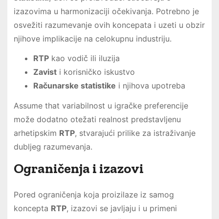
izazovima u harmonizaciji očekivanja. Potrebno je
osvežiti razumevanje ovih koncepata i uzeti u obzir
njihove implikacije na celokupnu industriju.
RTP
kao vodič ili iluzija
Zavist
i korisničko iskustvo
Računarske statistike
i njihova upotreba
Assume that variabilnost u igračke preferencije
može dodatno otežati realnost predstavljenu
arhetipskim
RTP
, stvarajući prilike za istraživanje
dubljeg razumevanja.
Ograničenja i izazovi
Pored ograničenja koja proizilaze iz samog
koncepta
RTP
, izazovi se javljaju i u primeni