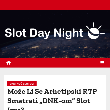
S
k
i
p
t
o
c
o
n
t
e
n
DAN I NOĆ SLOTOVI
t
Može Li Se Arhetipski RTP
Smatrati „DNK‑om“ Slot
Igre?