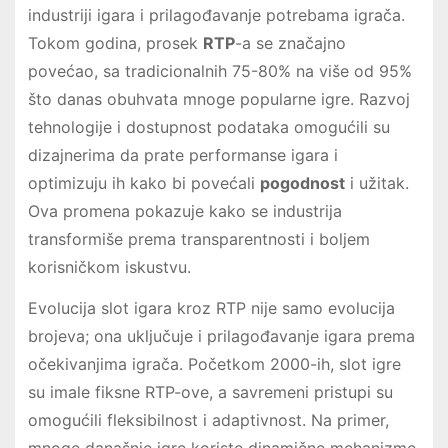
industriji igara i prilagođavanje potrebama igrača.
Tokom godina, prosek
RTP
-a se značajno
povećao, sa tradicionalnih 75-80% na više od 95%
što danas obuhvata mnoge popularne igre. Razvoj
tehnologije i dostupnost podataka omogućili su
dizajnerima da prate performanse igara i
optimizuju ih kako bi povećali
pogodnost
i užitak.
Ova promena pokazuje kako se industrija
transformiše prema transparentnosti i boljem
korisničkom iskustvu.
Evolucija slot igara kroz RTP nije samo evolucija
brojeva; ona uključuje i prilagođavanje igara prema
očekivanjima igrača. Početkom 2000-ih, slot igre
su imale fiksne RTP-ove, a savremeni pristupi su
omogućili fleksibilnost i adaptivnost. Na primer,