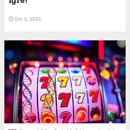
Oct 2, 2025