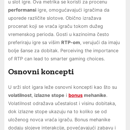
u slot igre. Ova metrika se koristi za procenu
performansi
igre, omogućavajući igračima da
uporede različite slotove. Obično izražava
procenat koji se vraća igraču tokom dužeg
vremenskog perioda. Gosti u kazinoima često
preferiraju igre sa višim
RTP-om
, verujući da imaju
bolje šanse za dobitak. Perceiving the importance
of RTP can lead to smarter gaming choices.
Osnovni koncepti
U srži slot igara leže osnovni koncepti kao što su
volatilnost
,
izlazne stope
i
bonus
mehanike
.
Volatilnost odražava učestalost i visinu dobitaka,
dok izlazne stope ukazuju na to koliko se od
uloženog novca vraća igraču. Bonus mehanike
dodaju slojeve interakcije, povećavajući zabavu i