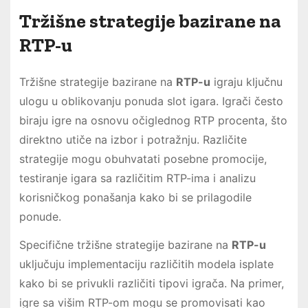
Tržišne strategije bazirane na
RTP-u
Tržišne strategije bazirane na
RTP-u
igraju ključnu
ulogu u oblikovanju ponuda slot igara. Igrači često
biraju igre na osnovu očiglednog RTP procenta, što
direktno utiče na izbor i potražnju. Različite
strategije mogu obuhvatati posebne promocije,
testiranje igara sa različitim RTP-ima i analizu
korisničkog ponašanja kako bi se prilagodile
ponude.
Specifične tržišne strategije bazirane na
RTP-u
uključuju implementaciju različitih modela isplate
kako bi se privukli različiti tipovi igrača. Na primer,
igre sa višim RTP-om mogu se promovisati kao