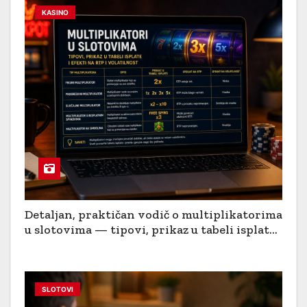
KASINO
Detaljan, praktičan vodič o multiplikatorima
u slotovima — tipovi, prikaz u tabeli isplate i
efekti na RTP i volatilnost
SLOTOVI