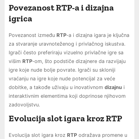
Povezanost RTP-a i dizajna
igrica
Povezanost između
RTP
-a i dizajna igara je ključna
za stvaranje uravnoteženog i privlačnog iskustva.
Igrači često preferiraju vizuelno privlačne igre sa
višim
RTP
-om, što podstiče dizajnere da razvijaju
igre koje nude bolje povrate. Igrači su skloniji
vraćanju na igre koje nude potencijal za veće
dobitke, a takođe uživaju u inovativnom
dizajnu
i
interaktivnim elementima koji doprinose njihovom
zadovoljstvu.
Evolucija slot igara kroz RTP
Evolucija slot igara kroz
RTP
odražava promene u