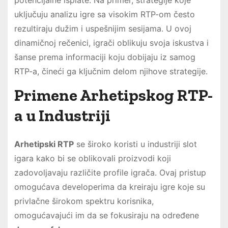
potencijalne isplate. Na primer, strategije koje
uključuju analizu igre sa visokim RTP-om često
rezultiraju dužim i uspešnijim sesijama. U ovoj
dinamičnoj rečenici, igrači oblikuju svoja iskustva i
šanse prema informaciji koju dobijaju iz samog
RTP-a, čineći ga ključnim delom njihove strategije.
Primene Arhetipskog RTP-
a u Industriji
Arhetipski RTP
se široko koristi u industriji slot
igara kako bi se oblikovali proizvodi koji
zadovoljavaju različite profile igrača. Ovaj pristup
omogućava developerima da kreiraju igre koje su
privlačne širokom spektru korisnika,
omogućavajući im da se fokusiraju na određene