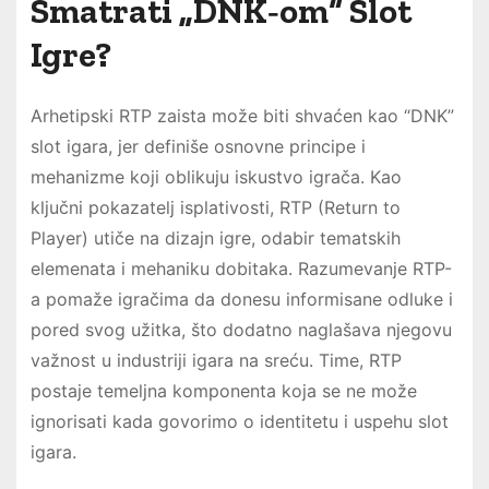
Smatrati „DNK‑om“ Slot
Igre?
Arhetipski RTP zaista može biti shvaćen kao “DNK”
slot igara, jer definiše osnovne principe i
mehanizme koji oblikuju iskustvo igrača. Kao
ključni pokazatelj isplativosti, RTP (Return to
Player) utiče na dizajn igre, odabir tematskih
elemenata i mehaniku dobitaka. Razumevanje RTP-
a pomaže igračima da donesu informisane odluke i
pored svog užitka, što dodatno naglašava njegovu
važnost u industriji igara na sreću. Time, RTP
postaje temeljna komponenta koja se ne može
ignorisati kada govorimo o identitetu i uspehu slot
igara.