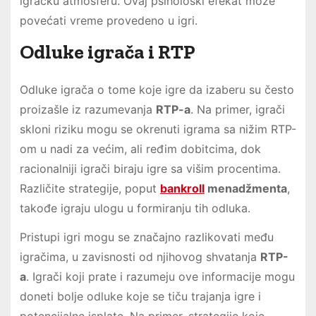
igračku atmosferu. Ovaj psihološki efekat može
povećati vreme provedeno u igri.
Odluke igrača i RTP
Odluke igrača o tome koje igre da izaberu su često
proizašle iz razumevanja
RTP-a
. Na primer, igrači
skloni riziku mogu se okrenuti igrama sa nižim RTP-
om u nadi za većim, ali ređim dobitcima, dok
racionalniji igrači biraju igre sa višim procentima.
Različite strategije, poput
bankroll
menadžmenta
,
takođe igraju ulogu u formiranju tih odluka.
Pristupi igri mogu se značajno razlikovati među
igračima, u zavisnosti od njihovog shvatanja
RTP-
a
. Igrači koji prate i razumeju ove informacije mogu
doneti bolje odluke koje se tiču trajanja igre i