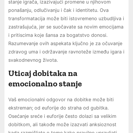
stanje igrača, izazivajući promene u njihovom
ponašanju, odlučivanju i čak i identitetu. Ova
transformatacija može biti istovremeno uzbudljiva i
zastrašujuća, jer se suočavate sa novim emocijama
i pritiscima koje šansa za bogatstvo donosi.
Razumevanje ovih aspekata ključno je za očuvanje
zdravog uma i održavanje ravnoteže između igara i
svakodnevnog života.
Uticaj dobitaka na
emocionalno stanje
Vaš emocionalni odgovor na dobitke može biti
ekstreman; od euforije do straha od gubitka.
Osećanje sreće i euforije često dolazi sa velikim
dobitkom, ali takođe može izazvati anksioznost
kada razmišljate o tome kako pravilno upravljati