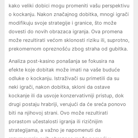
kako veliki dobici mogu promeniti vašu perspektivu
o kockanju. Nakon značajnog dobitka, mnogi igrači
modifikuju svoje strategije i granice, što može
dovesti do novih obrazaca igranja. Ova promena
može rezultirati većom sklonosti riziku ili, suprotno,
prekomernom opreznošću zbog straha od gubitka.
Analiza post-kasino ponašanja se fokusira na
efekte koje dobitak može imati na vaše buduće
odluke o kockanju. Istraživači su primetili da su
neki igrači, nakon dobitka, skloni da ostave
kockanje ili da usvoje konzervativniji pristup, dok
drugi postaju hrabriji, verujući da će sreća ponovo
biti na njihovoj strani. Ovo može rezultirati
porastom učestalosti igranja ili rizičnijim
strategijama, a važno je napomenuti da