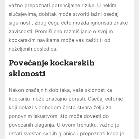
važno prepoznati potencijalne rizike. U nekim
slučajevima, dobitak može stvoriti lažni osećaj
sigurnosti, zbog čega ćete možda ignorisati znake
zavisnosti. Promišljeno razmišljanje o svojim
kockarskim navikama može vas zaštititi od
neželjenih posledica.
Povećanje kockarskih
sklonosti
Nakon značajnih dobitaka, vaša sklonost ka
kockanju može značajno porasti. Osećaj euforije
koji dolazi s pobedom često stvara želju za
ponovnim iskustvom, što može dovesti do
povećanih ulaganja. U ovom trenutku, važno je
ostati svestan svojih granica i prepoznati kada je