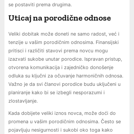
se postaviti prema drugima.
Uticaj na porodične odnose
Veliki dobitak može doneti ne samo radost, već i
tenzije u vašim porodičnim odnosima. Finansijski
pritisci i različiti stavovi prema novcu mogu
izazvati sukobe unutar porodice. Ispravan pristup,
otvorena komunikacija i zajedničko donošenje
odluka su ključni za očuvanje harmoničnih odnosa.
Važno je da svi članovi porodice budu uključeni u
planiranje kako bi se izbegli nesporazumi i
zlostavljanje.
Kada dobijete veliki iznos novca, može doći do
promena u vašim porodičnim odnosima. Često se
pojavljuju nesigurnosti i sukobi oko toga kako