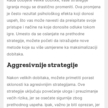
Kada dobijete velike dobitke, vaše strategije
igranja mogu se drastično promeniti. Ova promjena
je često rezultat psihološkog efekta koji donosi
uspeh, što vas može navesti da preispitate svoje
pristupe i načine na koje donosite odluke tokom
igre. Umesto da se oslanjate na prethodne
strategije, možete početi da istražujete nove
metode koje su više usmjerene ka maksimalizaciji
dobitaka.
Aggresivnije strategije
Nakon velikih dobitaka, možete primetiti porast
sklonosti ka agresivnijim strategijama. Ove
strategije uključuju povećanje uloga i preuzimanje
većih rizika, jer se osećate sigurnije zbog
prethodnog uspeha. Ipak, važno je biti oprezan, jer