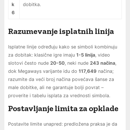
k
dobitka.
6
Razumevanje isplatnih linija
Isplatne linije određuju kako se simboli kombinuju
za dobitak: klasične igre imaju
1-5 linija
, video
slotovi često nude
20-50
, neki nude
243 načina
,
dok Megaways varijante idu do
117,649
načina;
razumite da veći broj načina povećava šanse za
male dobitke, ali ne garantuje bolji povrat –
proverite i tabelu isplata za vrednosti simbola.
Postavljanje limita za opklade
Postavite limite unapred: predložena praksa je da