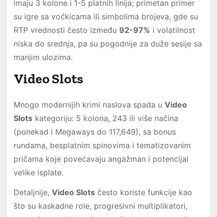
imaju 3 kolone i 1-5 platnih linija; primetan primer
su igre sa voćkicama ili simbolima brojeva, gde su
RTP vrednosti često između
92-97%
i volatilnost
niska do srednja, pa su pogodnije za duže sesije sa
manjim ulozima.
Video Slots
Mnogo modernijih krimi naslova spada u
Video
Slots
kategoriju: 5 kolona, 243 ili više načina
(ponekad i Megaways do 117,649), sa bonus
rundama, besplatnim spinovima i tematizovanim
pričama koje povećavaju angažman i potencijal
velike isplate.
Detaljnije,
Video Slots
često koriste funkcije kao
što su kaskadne role, progresivni multiplikatori,