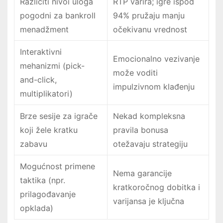
Različiti nivoi uloga
RTP varira; igre ispod
pogodni za bankroll
94% pružaju manju
menadžment
očekivanu vrednost
Interaktivni
Emocionalno vezivanje
mehanizmi (pick-
može voditi
and-click,
impulzivnom klađenju
multiplikatori)
Brze sesije za igrače
Nekad kompleksna
koji žele kratku
pravila bonusa
zabavu
otežavaju strategiju
Mogućnost primene
Nema garancije
taktika (npr.
kratkoročnog dobitka i
prilagođavanje
varijansa je ključna
opklada)