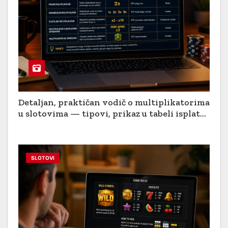
Detaljan, praktičan vodič o multiplikatorima
u slotovima — tipovi, prikaz u tabeli isplate i
efekti na RTP i volatilnost
SLOTOVI