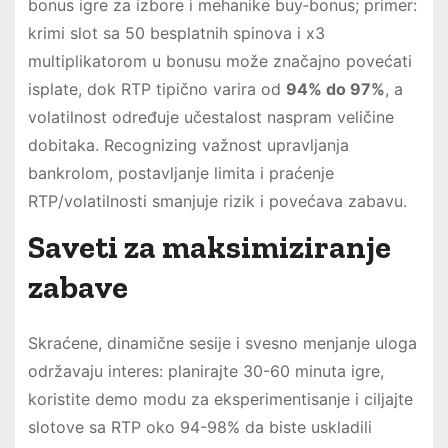
bonus igre za izbore i mehanike buy‑bonus; primer:
krimi slot sa 50 besplatnih spinova i x3
multiplikatorom u bonusu može značajno povećati
isplate, dok RTP tipično varira od
94% do 97%
, a
volatilnost određuje učestalost naspram veličine
dobitaka. Recognizing važnost upravljanja
bankrolom, postavljanje limita i praćenje
RTP/volatilnosti smanjuje rizik i povećava zabavu.
Saveti za maksimiziranje
zabave
Skraćene, dinamične sesije i svesno menjanje uloga
održavaju interes: planirajte 30-60 minuta igre,
koristite demo modu za eksperimentisanje i ciljajte
slotove sa RTP oko 94-98% da biste uskladili