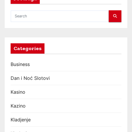
n
a
v
i
Categories
g
a
Business
t
Dan i Noć Slotovi
i
Kasino
o
Kazino
n
Kladjenje