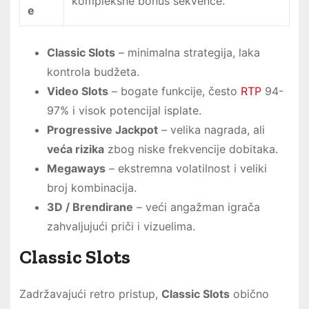
kompleksne bonus sekvence.
e
Classic Slots
– minimalna strategija, laka
kontrola budžeta.
Video Slots
– bogate funkcije, često
RTP
94-
97% i visok potencijal isplate.
Progressive Jackpot
– velika nagrada, ali
veća rizika
zbog niske frekvencije dobitaka.
Megaways
– ekstremna volatilnost i veliki
broj kombinacija.
3D / Brendirane
– veći angažman igrača
zahvaljujući priči i vizuelima.
Classic Slots
Zadržavajući retro pristup,
Classic Slots
obično