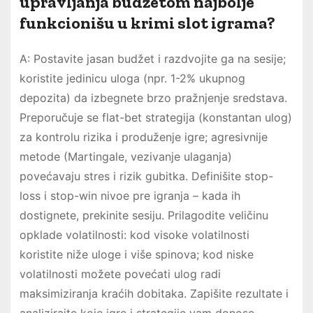
upravljanja budžetom najbolje
funkcionišu u krimi slot igrama?
A: Postavite jasan budžet i razdvojite ga na sesije;
koristite jedinicu uloga (npr. 1-2% ukupnog
depozita) da izbegnete brzo pražnjenje sredstava.
Preporučuje se flat-bet strategija (konstantan ulog)
za kontrolu rizika i produženje igre; agresivnije
metode (Martingale, vezivanje ulaganja)
povećavaju stres i rizik gubitka. Definišite stop-
loss i stop-win nivoe pre igranja – kada ih
dostignete, prekinite sesiju. Prilagodite veličinu
opklade volatilnosti: kod visoke volatilnosti
koristite niže uloge i više spinova; kod niske
volatilnosti možete povećati ulog radi
maksimiziranja kraćih dobitaka. Zapišite rezultate i