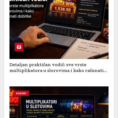
Detaljan praktičan vodič: sve vrste
multiplikatora u slorovima i kako računati
dobitke
KASINO