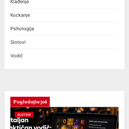
Klađenje
Kockanje
Psihologija
Slotovi
Vodič
Pogledajte još
SLOTOVI