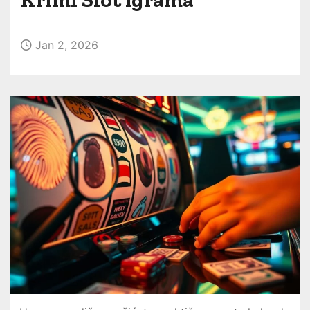
Jan 2, 2026