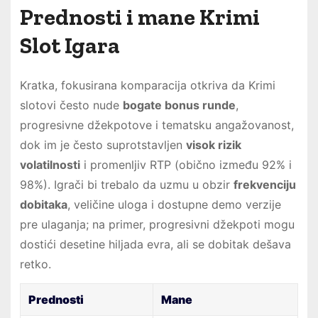
Prednosti i mane Krimi
Slot Igara
Kratka, fokusirana komparacija otkriva da Krimi
slotovi često nude
bogate bonus runde
,
progresivne džekpotove i tematsku angažovanost,
dok im je često suprotstavljen
visok rizik
volatilnosti
i promenljiv RTP (obično između 92% i
98%). Igrači bi trebalo da uzmu u obzir
frekvenciju
dobitaka
, veličine uloga i dostupne demo verzije
pre ulaganja; na primer, progresivni džekpoti mogu
dostići desetine hiljada evra, ali se dobitak dešava
retko.
Prednosti
Mane