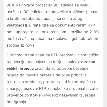
96% RTP vraća prosečno 96 jedinica za svaku
uloženu 100 jedinica tokom velike količine spinova;
u kratkom roku odstupanja su česta zbog
volatilnosti
. Birajte igre sa dokumentovanim RTP-
om i uporedite sa konkurencijom – razlika od 2-3%
može značajno uticati na očekivani gubitak tokom
stotina spinova.
Dodatno, treba znati da RTP predstavlja statističku
tendenciju primenjenu na milijune spinova:
zakon
velikih brojeva
znači da su potrebni desetine
hiljada do miliona okretaja da bi se približila
teoretska vrednost; progresivni džekpotovi često
smanjuju osnovni RTP za nekoliko procenata, zato
proverite postotke i uvide iz nezavisnih izveštaja
pre igranja.