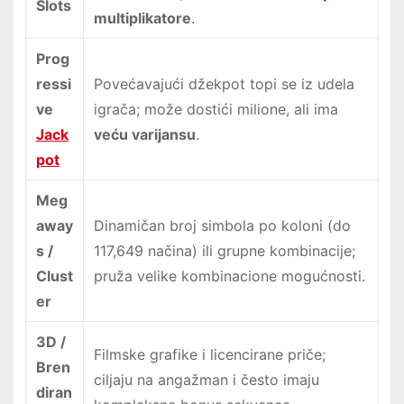
Slots
multiplikatore
.
Prog
ressi
Povećavajući džekpot topi se iz udela
ve
igrača; može dostići milione, ali ima
Jack
veću varijansu
.
pot
Meg
away
Dinamičan broj simbola po koloni (do
s /
117,649 načina) ili grupne kombinacije;
Clust
pruža velike kombinacione mogućnosti.
er
3D /
Filmske grafike i licencirane priče;
Bren
ciljaju na angažman i često imaju
diran