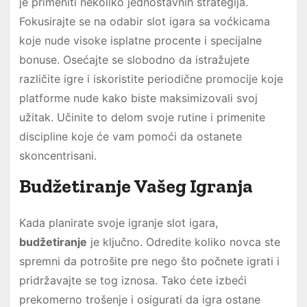
je primeniti nekoliko jednostavnih strategija.
Fokusirajte se na odabir slot igara sa voćkicama
koje nude visoke isplatne procente i specijalne
bonuse. Osećajte se slobodno da istražujete
različite igre i iskoristite periodične promocije koje
platforme nude kako biste maksimizovali svoj
užitak. Učinite to delom svoje rutine i primenite
discipline koje će vam pomoći da ostanete
skoncentrisani.
Budžetiranje Vašeg Igranja
Kada planirate svoje igranje slot igara,
budžetiranje
je ključno. Odredite koliko novca ste
spremni da potrošite pre nego što počnete igrati i
pridržavajte se tog iznosa. Tako ćete izbeći
prekomerno trošenje i osigurati da igra ostane