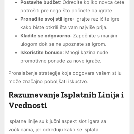
Postavite budžet
: Odredite koliko novca ćete
potrošiti pre nego što počnete da igrate.
Pronađite svoj stil igre
: Igrajte različite igre
kako biste otkrili šta vam najviše prija.
Kladite se odgovorno
: Započnite s manjim
ulogom dok se ne upoznate sa igrom.
Iskoristite bonuse
: Mnogi kazina nude
promotivne ponude za nove igrače.
Pronalaženje strategije koja odgovara vašem stilu
može značajno poboljšati iskustvo.
Razumevanje Isplatnih Linija i
Vrednosti
Isplatne linije su ključni aspekt slot igara sa
voćkicama, jer određuju kako se isplata