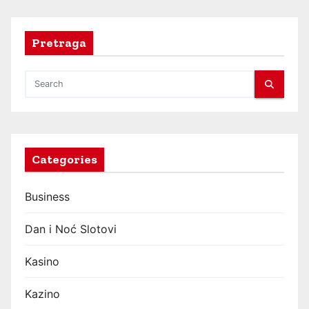
s
t
Pretraga
n
a
v
i
Categories
g
Business
a
t
Dan i Noć Slotovi
i
Kasino
o
Kazino