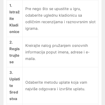
1.
Pre nego što se upustite u igru,
Istraž
odaberite uglednu kladionicu sa
ite
odličnim recenzijama i raznovrsnim slot
Kladi
igrama.
onice
2.
Kreirajte nalog pružanjem osnovnih
Regis
informacija poput imena, adrese i e-
trujte
maila.
se
3.
Uplati
Odaberite metodu uplate koja vam
te
najviše odgovara i izvršite uplatu.
Sred
stva