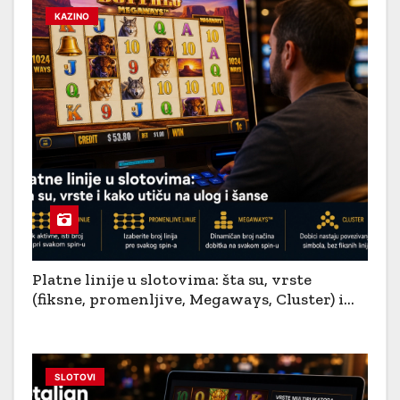
KAZINO
Platne linije u slotovima: šta su, vrste
(fiksne, promenljive, Megaways, Cluster) i
kako utiču na ulog i šanse
SLOTOVI