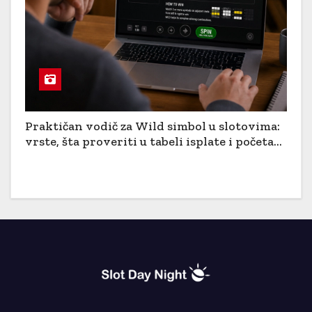
Praktičan vodič za Wild simbol u slotovima:
vrste, šta proveriti u tabeli isplate i početak
testiranja u demo režimu