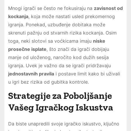
Mnogi igrači se često ne fokusiraju na
zavisnost od
kockanja
, koja može nastati usled prekomernog
igranja. Ponekad, uzbuđenje dobitaka može
skrenuti pažnju od stvarnih rizika kockanja. Osim
toga, neki slotovi sa voćkicama imaju
niske
prosečne isplate
, što znači da igrači dobijaju
manje od uloženog, naročito kod dužih sesija
igranja. Uvek je važno da se igrači pridržavaju
jednostavnih pravila
i postave limit kako bi uživali
u igri bez rizika od gubitka kontrole.
Strategije za Poboljšanje
Vašeg Igračkog Iskustva
Da biste unapredili svoje igračko iskustvo, ključno