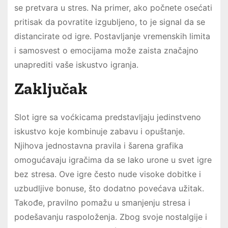
se pretvara u stres. Na primer, ako počnete osećati
pritisak da povratite izgubljeno, to je signal da se
distancirate od igre. Postavljanje vremenskih limita
i samosvest o emocijama može zaista značajno
unaprediti vaše iskustvo igranja.
Zaključak
Slot igre sa voćkicama predstavljaju jedinstveno
iskustvo koje kombinuje zabavu i opuštanje.
Njihova jednostavna pravila i šarena grafika
omogućavaju igračima da se lako urone u svet igre
bez stresa. Ove igre često nude visoke dobitke i
uzbudljive bonuse, što dodatno povećava užitak.
Takođe, pravilno pomažu u smanjenju stresa i
podešavanju raspoloženja. Zbog svoje nostalgije i