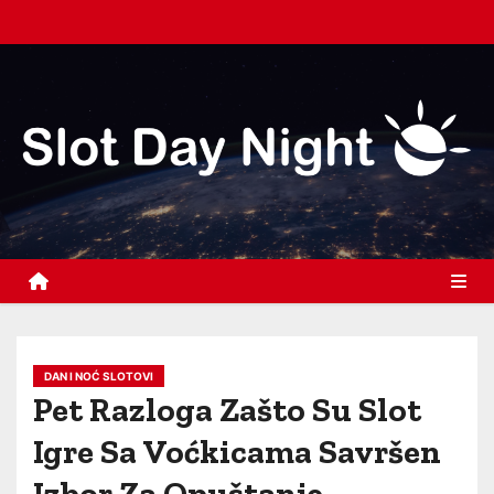
S
k
i
p
t
o
c
o
n
t
e
n
DAN I NOĆ SLOTOVI
t
Pet Razloga Zašto Su Slot
Igre Sa Voćkicama Savršen
Izbor Za Opuštanje