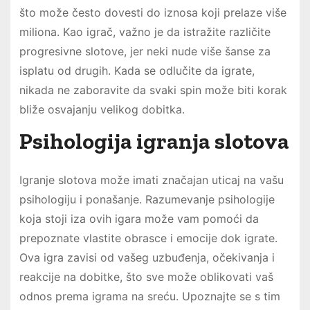
što može često dovesti do iznosa koji prelaze više
miliona. Kao igrač, važno je da istražite različite
progresivne slotove, jer neki nude više šanse za
isplatu od drugih. Kada se odlučite da igrate,
nikada ne zaboravite da svaki spin može biti korak
bliže osvajanju velikog dobitka.
Psihologija igranja slotova
Igranje slotova može imati značajan uticaj na vašu
psihologiju i ponašanje. Razumevanje psihologije
koja stoji iza ovih igara može vam pomoći da
prepoznate vlastite obrasce i emocije dok igrate.
Ova igra zavisi od vašeg uzbuđenja, očekivanja i
reakcije na dobitke, što sve može oblikovati vaš
odnos prema igrama na sreću. Upoznajte se s tim