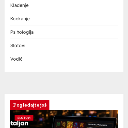
Klađenje
Kockanje
Psihologija
Slotovi
Vodič
Pogledajte još
SLOTOVI