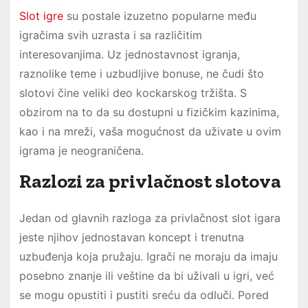
Slot igre
su postale izuzetno popularne među
igračima svih uzrasta i sa različitim
interesovanjima. Uz jednostavnost igranja,
raznolike teme i uzbudljive bonuse, ne čudi što
slotovi čine veliki deo kockarskog tržišta. S
obzirom na to da su dostupni u fizičkim kazinima,
kao i na mreži, vaša mogućnost da uživate u ovim
igrama je neograničena.
Razlozi za privlačnost slotova
Jedan od glavnih razloga za privlačnost slot igara
jeste njihov jednostavan koncept i trenutna
uzbuđenja koja pružaju. Igrači ne moraju da imaju
posebno znanje ili veštine da bi uživali u igri, već
se mogu opustiti i pustiti sreću da odluči. Pored