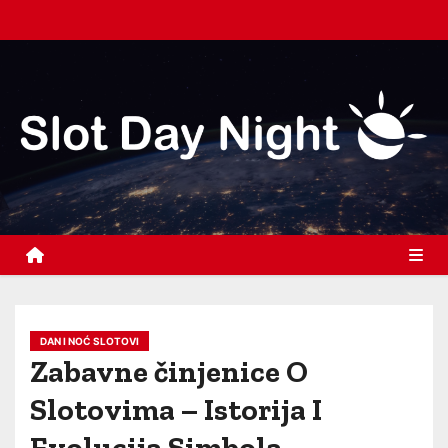
S
k
i
p
t
o
c
o
n
t
e
n
DAN I NOĆ SLOTOVI
t
Zabavne činjenice O
Slotovima – Istorija I
Evolucija Simbola