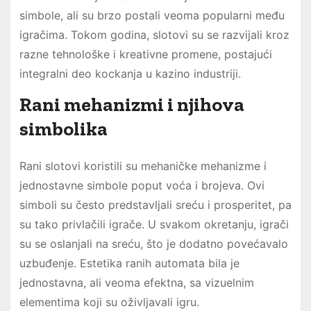
simbole, ali su brzo postali veoma popularni među
igračima. Tokom godina, slotovi su se razvijali kroz
razne tehnološke i kreativne promene, postajući
integralni deo kockanja u kazino industriji.
Rani mehanizmi i njihova
simbolika
Rani slotovi koristili su mehaničke mehanizme i
jednostavne simbole poput voća i brojeva. Ovi
simboli su često predstavljali sreću i prosperitet, pa
su tako privlačili igrače. U svakom okretanju, igrači
su se oslanjali na sreću, što je dodatno povećavalo
uzbuđenje. Estetika ranih automata bila je
jednostavna, ali veoma efektna, sa vizuelnim
elementima koji su oživljavali igru.