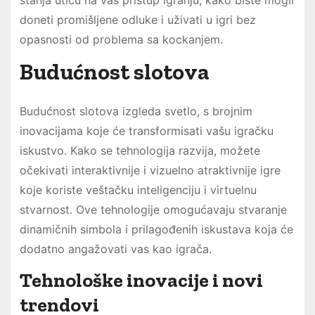
doneti promišljene odluke i uživati u igri bez
opasnosti od problema sa kockanjem.
Budućnost slotova
Budućnost slotova izgleda svetlo, s brojnim
inovacijama koje će transformisati vašu igračku
iskustvo. Kako se tehnologija razvija, možete
očekivati interaktivnije i vizuelno atraktivnije igre
koje koriste veštačku inteligenciju i virtuelnu
stvarnost. Ove tehnologije omogućavaju stvaranje
dinamičnih simbola i prilagođenih iskustava koja će
dodatno angažovati vas kao igrača.
Tehnološke inovacije i novi
trendovi