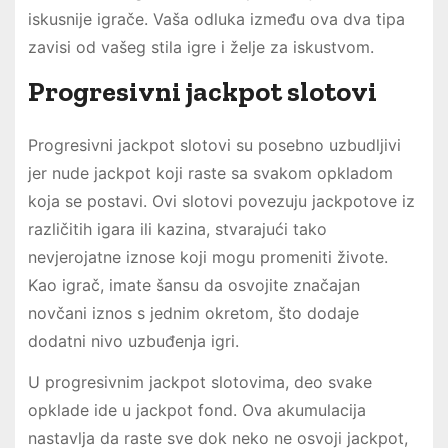
iskusnije igrače. Vaša odluka između ova dva tipa
zavisi od vašeg stila igre i želje za iskustvom.
Progresivni jackpot slotovi
Progresivni jackpot slotovi su posebno uzbudljivi
jer nude jackpot koji raste sa svakom opkladom
koja se postavi. Ovi slotovi povezuju jackpotove iz
različitih igara ili kazina, stvarajući tako
nevjerojatne iznose koji mogu promeniti živote.
Kao igrač, imate šansu da osvojite značajan
novčani iznos s jednim okretom, što dodaje
dodatni nivo uzbuđenja igri.
U progresivnim jackpot slotovima, deo svake
opklade ide u jackpot fond. Ova akumulacija
nastavlja da raste sve dok neko ne osvoji jackpot,