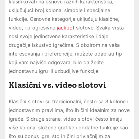
klasifikovati na osnovu raznih karakteristika,
uključujući broj kolona, simbole i specijalne
funkcije. Osnovne kategorije uključuju klasične,
video, i progresivne
jackpot
slotove. Svaka vrsta
nosi svoje jedinstvene karakteristike i daje
drugačije iskustvo igračima. S obzirom na vaša
interesovanja i preferencije, možete odabrati tip
koji vam najviše odgovara, bilo da želite
jednostavnu igru ili uzbudljive funkcije.
Klasični vs. video slotovi
Klasični slotovi su tradicionalni, često sa 3 kolone i
jednostavnim pravilima, što ih čini idealnim za nove
igrače. S druge strane, video slotovi često imaju
više kolona, složene grafike i dodatne funkcije kao
što su bonus igre, što ih čini privlačnijim za