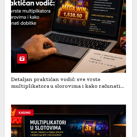
Detaljan praktičan vodič: sve vrste
multiplikatora u slorovima i kako računati
dobitke
KASINO