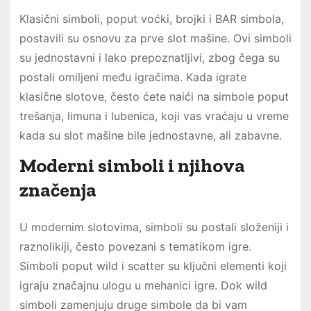
Klasični simboli, poput voćki, brojki i BAR simbola,
postavili su osnovu za prve slot mašine. Ovi simboli
su jednostavni i lako prepoznatljivi, zbog čega su
postali omiljeni među igračima. Kada igrate
klasične slotove, često ćete naići na simbole poput
trešanja, limuna i lubenica, koji vas vraćaju u vreme
kada su slot mašine bile jednostavne, ali zabavne.
Moderni simboli i njihova
značenja
U modernim slotovima, simboli su postali složeniji i
raznolikiji, često povezani s tematikom igre.
Simboli poput wild i scatter su ključni elementi koji
igraju značajnu ulogu u mehanici igre. Dok wild
simboli zamenjuju druge simbole da bi vam