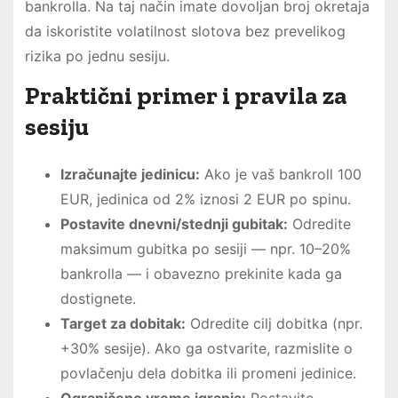
bankrolla. Na taj način imate dovoljan broj okretaja
da iskoristite volatilnost slotova bez prevelikog
rizika po jednu sesiju.
Praktični primer i pravila za
sesiju
Izračunajte jedinicu:
Ako je vaš bankroll 100
EUR, jedinica od 2% iznosi 2 EUR po spinu.
Postavite dnevni/stednji gubitak:
Odredite
maksimum gubitka po sesiji — npr. 10–20%
bankrolla — i obavezno prekinite kada ga
dostignete.
Target za dobitak:
Odredite cilj dobitka (npr.
+30% sesije). Ako ga ostvarite, razmislite o
povlačenju dela dobitka ili promeni jedinice.
Ograničeno vreme igranja:
Postavite