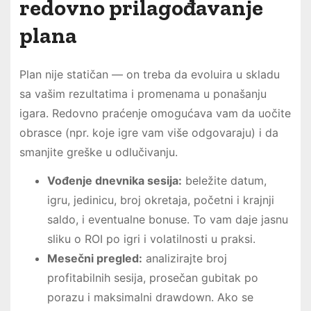
redovno prilagođavanje
plana
Plan nije statičan — on treba da evoluira u skladu
sa vašim rezultatima i promenama u ponašanju
igara. Redovno praćenje omogućava vam da uočite
obrasce (npr. koje igre vam više odgovaraju) i da
smanjite greške u odlučivanju.
Vođenje dnevnika sesija:
beležite datum,
igru, jedinicu, broj okretaja, početni i krajnji
saldo, i eventualne bonuse. To vam daje jasnu
sliku o ROI po igri i volatilnosti u praksi.
Mesečni pregled:
analizirajte broj
profitabilnih sesija, prosečan gubitak po
porazu i maksimalni drawdown. Ako se