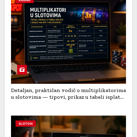
KASINO
Detaljan, praktičan vodič o multiplikatorima
u slotovima — tipovi, prikaz u tabeli isplate i
efekti na RTP i volatilnost
SLOTOVI