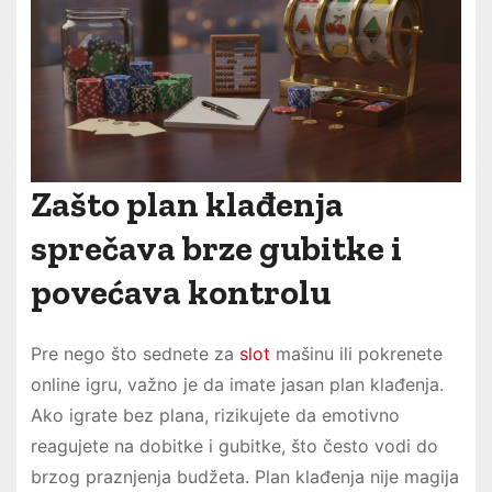
Zašto plan klađenja
sprečava brze gubitke i
povećava kontrolu
Pre nego što sednete za
slot
mašinu ili pokrenete
online igru, važno je da imate jasan plan klađenja.
Ako igrate bez plana, rizikujete da emotivno
reagujete na dobitke i gubitke, što često vodi do
brzog praznjenja budžeta. Plan klađenja nije magija