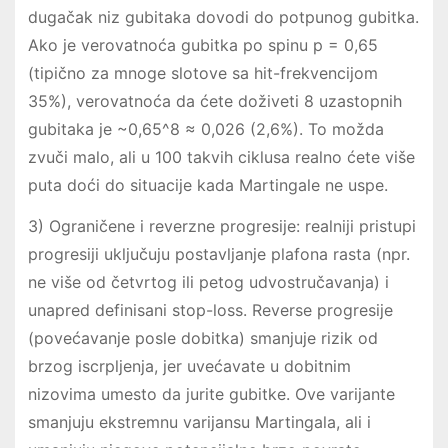
dugačak niz gubitaka dovodi do potpunog gubitka.
Ako je verovatnoća gubitka po spinu p = 0,65
(tipično za mnoge slotove sa hit-frekvencijom
35%), verovatnoća da ćete doživeti 8 uzastopnih
gubitaka je ~0,65^8 ≈ 0,026 (2,6%). To možda
zvuči malo, ali u 100 takvih ciklusa realno ćete više
puta doći do situacije kada Martingale ne uspe.
3) Ograničene i reverzne progresije: realniji pristupi
progresiji uključuju postavljanje plafona rasta (npr.
ne više od četvrtog ili petog udvostručavanja) i
unapred definisani stop-loss. Reverse progresije
(povećavanje posle dobitka) smanjuje rizik od
brzog iscrpljenja, jer uvećavate u dobitnim
nizovima umesto da jurite gubitke. Ove varijante
smanjuju ekstremnu varijansu Martingala, ali i