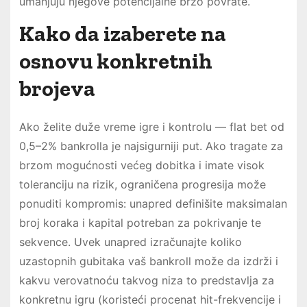
umanjuju njegove potencijalne brzo povrate.
Kako da izaberete na
osnovu konkretnih
brojeva
Ako želite duže vreme igre i kontrolu — flat bet od
0,5–2% bankrolla je najsigurniji put. Ako tragate za
brzom mogućnosti većeg dobitka i imate visok
toleranciju na rizik, ograničena progresija može
ponuditi kompromis: unapred definišite maksimalan
broj koraka i kapital potreban za pokrivanje te
sekvence. Uvek unapred izračunajte koliko
uzastopnih gubitaka vaš bankroll može da izdrži i
kakvu verovatnoću takvog niza to predstavlja za
konkretnu igru (koristeći procenat hit-frekvencije i