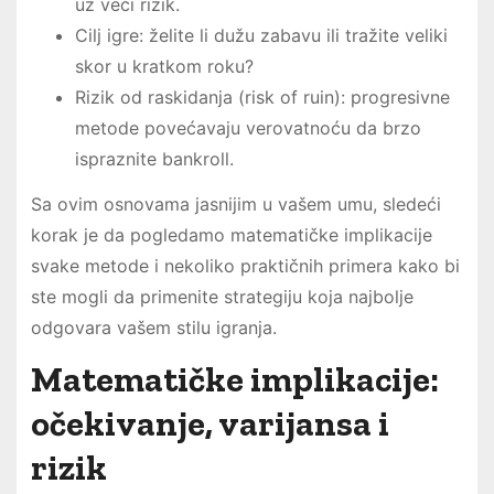
uz veći rizik.
Cilj igre: želite li dužu zabavu ili tražite veliki
skor u kratkom roku?
Rizik od raskidanja (risk of ruin): progresivne
metode povećavaju verovatnoću da brzo
ispraznite bankroll.
Sa ovim osnovama jasnijim u vašem umu, sledeći
korak je da pogledamo matematičke implikacije
svake metode i nekoliko praktičnih primera kako bi
ste mogli da primenite strategiju koja najbolje
odgovara vašem stilu igranja.
Matematičke implikacije:
očekivanje, varijansa i
rizik