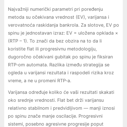
Najvažniji numerički parametri pri poređenju
metoda su očekivana vrednost (EV), varijansa i
verovatnoća raskidanja bankrola. Za slotove, EV po
spinu je jednostavan izraz: EV = uložena opklada ×
(RTP – 1). To znači da bez obzira na to da li
koristite flat ili progresivnu metodologiju,
dugoročno očekivani gubitak po spinu je fiksiran
RTP-om automata. Razlika između strategija se
ogleda u varijansi rezultata i raspodeli rizika kroz
vreme, a ne u promeni RTP-a.
Varijansa određuje koliko će vaši rezultati skakati
oko srednje vrednosti. Flat bet drži varijansu
relativno stabilnom i predvidljivom — manji iznosi
po spinu znače manje oscilacije. Progresivni
sistemi, posebno agresivne progresije poput