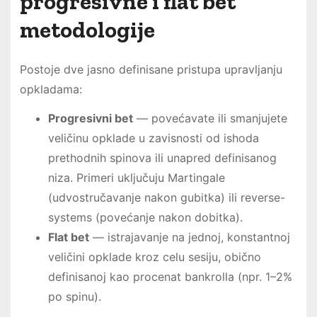
progresivne i flat bet
metodologije
Postoje dve jasno definisane pristupa upravljanju
opkladama:
Progresivni bet
— povećavate ili smanjujete
veličinu opklade u zavisnosti od ishoda
prethodnih spinova ili unapred definisanog
niza. Primeri uključuju Martingale
(udvostručavanje nakon gubitka) ili reverse-
systems (povećanje nakon dobitka).
Flat bet
— istrajavanje na jednoj, konstantnoj
veličini opklade kroz celu sesiju, obično
definisanoj kao procenat bankrolla (npr. 1–2%
po spinu).