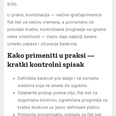
RTP).
U praksi, kombinacija — većina igračaprimeniće
flat bet za većinu vremena, a povremeno će
pokušati kratke, kontrolisane progresije na igrama
niske volatilnosti — često daje najbolji balans
između zabave i očuvanja bankrola.
Kako primeniti u praksi —
kratki kontrolni spisak
Definišite bankroll pre sesije i ne koristite
sredstva koja ne smete da izgubite.
Odaberite pristup prema cilju: flat bet za
dugotrajnu kontrolu, ograničena progresija za
kratke skokove uz jasno definisani plafon.
Postavite procentualnu opkladu za flat bet