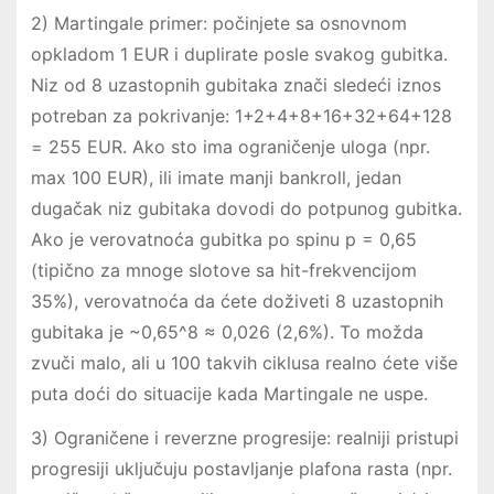
2) Martingale primer: počinjete sa osnovnom
opkladom 1 EUR i duplirate posle svakog gubitka.
Niz od 8 uzastopnih gubitaka znači sledeći iznos
potreban za pokrivanje: 1+2+4+8+16+32+64+128
= 255 EUR. Ako sto ima ograničenje uloga (npr.
max 100 EUR), ili imate manji bankroll, jedan
dugačak niz gubitaka dovodi do potpunog gubitka.
Ako je verovatnoća gubitka po spinu p = 0,65
(tipično za mnoge slotove sa hit-frekvencijom
35%), verovatnoća da ćete doživeti 8 uzastopnih
gubitaka je ~0,65^8 ≈ 0,026 (2,6%). To možda
zvuči malo, ali u 100 takvih ciklusa realno ćete više
puta doći do situacije kada Martingale ne uspe.
3) Ograničene i reverzne progresije: realniji pristupi
progresiji uključuju postavljanje plafona rasta (npr.