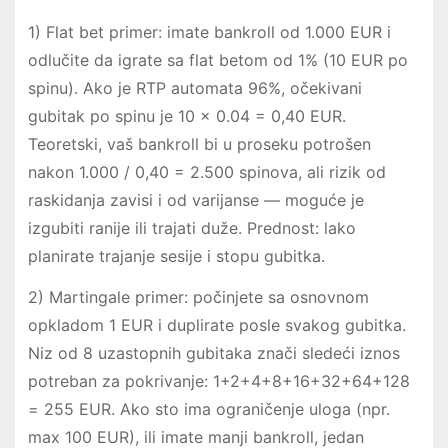
1) Flat bet primer: imate bankroll od 1.000 EUR i
odlučite da igrate sa flat betom od 1% (10 EUR po
spinu). Ako je RTP automata 96%, očekivani
gubitak po spinu je 10 × 0.04 = 0,40 EUR.
Teoretski, vaš bankroll bi u proseku potrošen
nakon 1.000 / 0,40 = 2.500 spinova, ali rizik od
raskidanja zavisi i od varijanse — moguće je
izgubiti ranije ili trajati duže. Prednost: lako
planirate trajanje sesije i stopu gubitka.
2) Martingale primer: počinjete sa osnovnom
opkladom 1 EUR i duplirate posle svakog gubitka.
Niz od 8 uzastopnih gubitaka znači sledeći iznos
potreban za pokrivanje: 1+2+4+8+16+32+64+128
= 255 EUR. Ako sto ima ograničenje uloga (npr.
max 100 EUR), ili imate manji bankroll, jedan