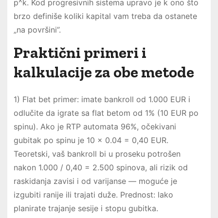
p^k. Kod progresivnih sistema upravo je k ono što
brzo definiše koliki kapital vam treba da ostanete
„na površini”.
Praktični primeri i
kalkulacije za obe metode
1) Flat bet primer: imate bankroll od 1.000 EUR i
odlučite da igrate sa flat betom od 1% (10 EUR po
spinu). Ako je RTP automata 96%, očekivani
gubitak po spinu je 10 × 0.04 = 0,40 EUR.
Teoretski, vaš bankroll bi u proseku potrošen
nakon 1.000 / 0,40 = 2.500 spinova, ali rizik od
raskidanja zavisi i od varijanse — moguće je
izgubiti ranije ili trajati duže. Prednost: lako
planirate trajanje sesije i stopu gubitka.