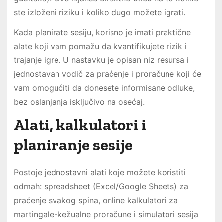
ste izloženi riziku i koliko dugo možete igrati.
Kada planirate sesiju, korisno je imati praktične
alate koji vam pomažu da kvantifikujete rizik i
trajanje igre. U nastavku je opisan niz resursa i
jednostavan vodič za praćenje i proračune koji će
vam omogućiti da donesete informisane odluke,
bez oslanjanja isključivo na osećaj.
Alati, kalkulatori i
planiranje sesije
Postoje jednostavni alati koje možete koristiti
odmah: spreadsheet (Excel/Google Sheets) za
praćenje svakog spina, online kalkulatori za
martingale-kežualne proračune i simulatori sesija