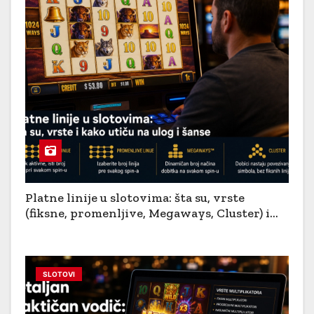
Platne linije u slotovima: šta su, vrste
(fiksne, promenljive, Megaways, Cluster) i
kako utiču na ulog i šanse
SLOTOVI