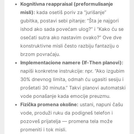
Kognitivna reappraisal (preformulisanje
misli):
kada osetiš poriv za “jurišanje”
gubitka, postavi sebi pitanje: “Šta je najgori
ishod ako sada povećam ulog?” i “Kako ću se
osećati sutra ako nastavim ovako?” Ove dve
konstruktivne misli često razbiju fantaziju o
brzom povraćaju.
Implementacione namere (If-Then planovi):
napiši konkretne instrukcije: npr. “Ako izgubim
30% dnevnog limita, odmah ću ugasiti sesiju i
prošetati 30 minuta.” Takvi planovi automatski
vode ponašanje kada emocije preuzmu.
Fizička promena okoline:
ustani, napuni čašu
vode, produži ruku da podigneš telefon i
pozoveš prijatelja — promena tela može
promeniti i tok misli.