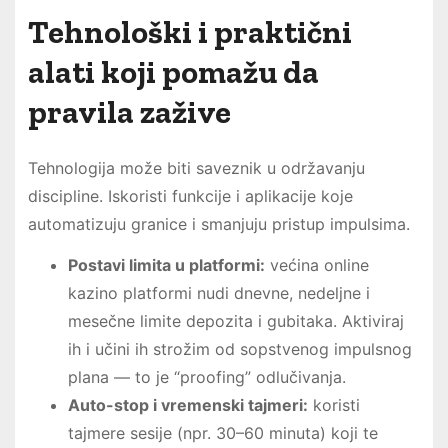
Tehnološki i praktični
alati koji pomažu da
pravila zažive
Tehnologija može biti saveznik u održavanju
discipline. Iskoristi funkcije i aplikacije koje
automatizuju granice i smanjuju pristup impulsima.
Postavi limita u platformi:
većina online
kazino platformi nudi dnevne, nedeljne i
mesečne limite depozita i gubitaka. Aktiviraj
ih i učini ih strožim od sopstvenog impulsnog
plana — to je “proofing” odlučivanja.
Auto-stop i vremenski tajmeri:
koristi
tajmere sesije (npr. 30–60 minuta) koji te