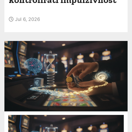
Jul 6, 2026