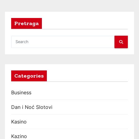
Pretraga
Categories
Business
Dan i Noć Slotovi
Kasino
Kazino