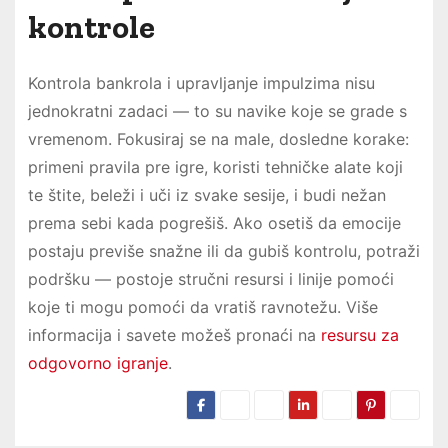
kontrole
Kontrola bankrola i upravljanje impulzima nisu
jednokratni zadaci — to su navike koje se grade s
vremenom. Fokusiraj se na male, dosledne korake:
primeni pravila pre igre, koristi tehničke alate koji
te štite, beleži i uči iz svake sesije, i budi nežan
prema sebi kada pogrešiš. Ako osetiš da emocije
postaju previše snažne ili da gubiš kontrolu, potraži
podršku — postoje stručni resursi i linije pomoći
koje ti mogu pomoći da vratiš ravnotežu. Više
informacija i savete možeš pronaći na
resursu za
odgovorno igranje
.