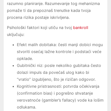
razumno planiranje. Razumevanje tog mehanizma
pomaže ti da prepoznaš trenutke kada tvoja
procena rizika postaje iskrivljena.
Psihološki faktori koji utiču na tvoj
bankroll
uključuju:
Efekt malih dobitaka: česti manji dobici mogu
stvoriti osećaj lažne kontrole i podstaći veće
opklade.
Gubitnički niz: posle nekoliko gubitaka često
dolazi impuls da povećaš ulog kako bi
“vratio” izgubljeno, što je rizičan odgovor.
Kognitivne pristrasnosti: potvrda očekivanja
(confirmation bias) i pogrešno shvatanje
verovatnoće (gambler’s fallacy) vode ka lošim
odlukama.