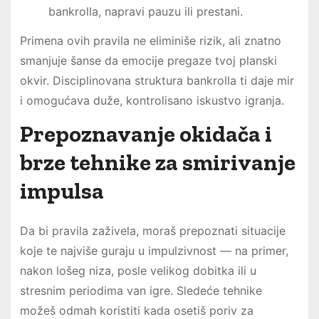
bankrolla, napravi pauzu ili prestani.
Primena ovih pravila ne eliminiše rizik, ali znatno
smanjuje šanse da emocije pregaze tvoj planski
okvir. Disciplinovana struktura bankrolla ti daje mir
i omogućava duže, kontrolisano iskustvo igranja.
Prepoznavanje okidača i
brze tehnike za smirivanje
impulsa
Da bi pravila zaživela, moraš prepoznati situacije
koje te najviše guraju u impulzivnost — na primer,
nakon lošeg niza, posle velikog dobitka ili u
stresnim periodima van igre. Sledeće tehnike
možeš odmah koristiti kada osetiš poriv za