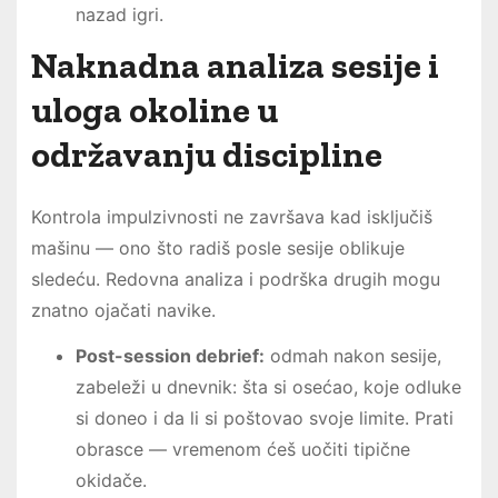
nazad igri.
Naknadna analiza sesije i
uloga okoline u
održavanju discipline
Kontrola impulzivnosti ne završava kad isključiš
mašinu — ono što radiš posle sesije oblikuje
sledeću. Redovna analiza i podrška drugih mogu
znatno ojačati navike.
Post-session debrief:
odmah nakon sesije,
zabeleži u dnevnik: šta si osećao, koje odluke
si doneo i da li si poštovao svoje limite. Prati
obrasce — vremenom ćeš uočiti tipične
okidače.