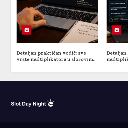
Detaljan praktičan vodič: sve
Detaljan,
vrste multiplikatora u slorovima
multipli
i kako računati dobitke
tipovi, p
efekti na