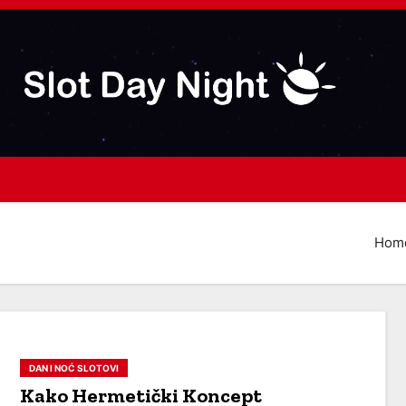
Hom
DAN I NOĆ SLOTOVI
Kako Hermetički Koncept