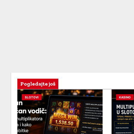
Pogledajte još
SLOTOVI
KASINO