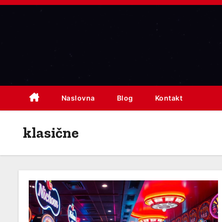
S
k
i
p
t
o
c
Naslovna
Blog
Kontakt
o
n
klasične
t
e
n
t