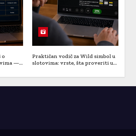
 o
Praktičan vodič za Wild simbol u
ovima —
slotovima: vrste, šta proveriti u
late i
tabeli isplate i početak testiranja
st
u demo režimu