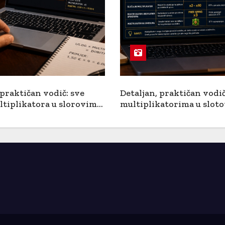
praktičan vodič: sve
Detaljan, praktičan vodič
ltiplikatora u slorovima
multiplikatorima u slot
ačunati dobitke
tipovi, prikaz u tabeli isp
efekti na RTP i volatilno