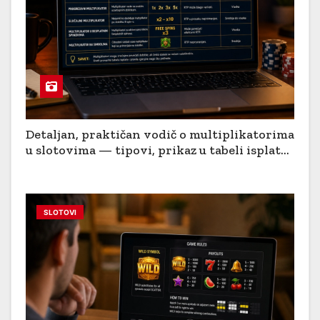
Detaljan, praktičan vodič o multiplikatorima
u slotovima — tipovi, prikaz u tabeli isplate i
efekti na RTP i volatilnost
SLOTOVI