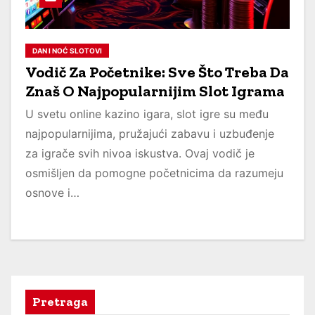
DAN I NOĆ SLOTOVI
Vodič Za Početnike: Sve Što Treba Da
Znaš O Najpopularnijim Slot Igrama
U svetu online kazino igara, slot igre su među
najpopularnijima, pružajući zabavu i uzbuđenje
za igrače svih nivoa iskustva. Ovaj vodič je
osmišljen da pomogne početnicima da razumeju
osnove i…
Pretraga