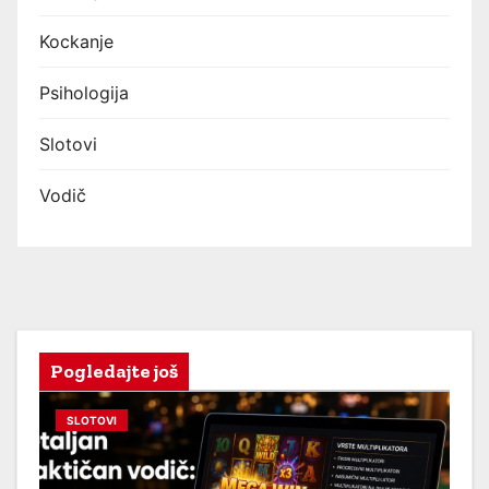
Kockanje
Psihologija
Slotovi
Vodič
Pogledajte još
SLOTOVI