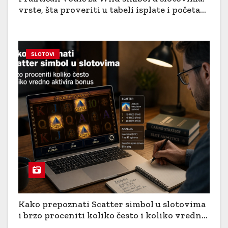
vrste, šta proveriti u tabeli isplate i početak
testiranja u demo režimu
SLOTOVI
Kako prepoznati Scatter simbol u slotovima
i brzo proceniti koliko često i koliko vredno
aktivira bonus