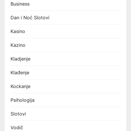
Business
Dan i Noć Slotovi
Kasino
Kazino
Kladjenje
Klađenje
Kockanje
Psihologija
Slotovi
Vodič