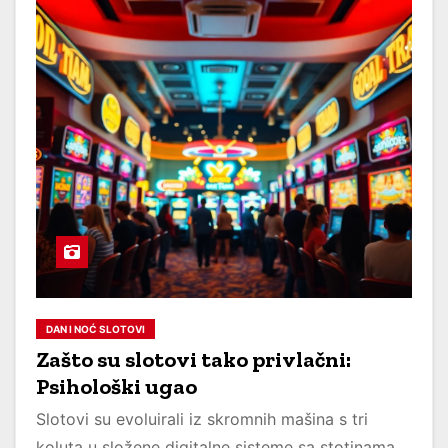
DAN I NOĆ SLOTOVI
Zašto su slotovi tako privlačni:
Psihološki ugao
Slotovi su evoluirali iz skromnih mašina s tri
koluta u složene digitalne sisteme sa stotinama