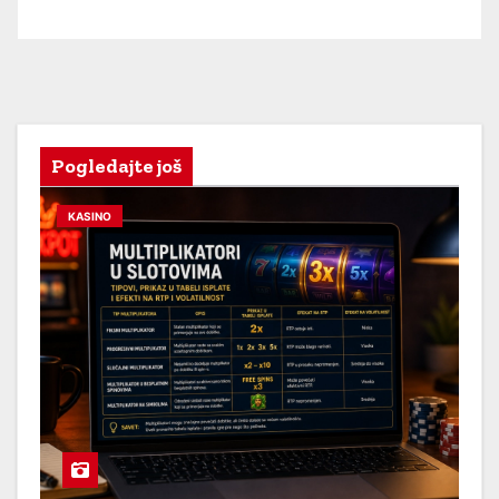
Pogledajte još
KASINO