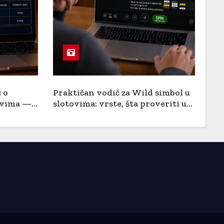
 o
Praktičan vodič za Wild simbol u
ovima —
slotovima: vrste, šta proveriti u
late i
tabeli isplate i početak testiranja
st
u demo režimu