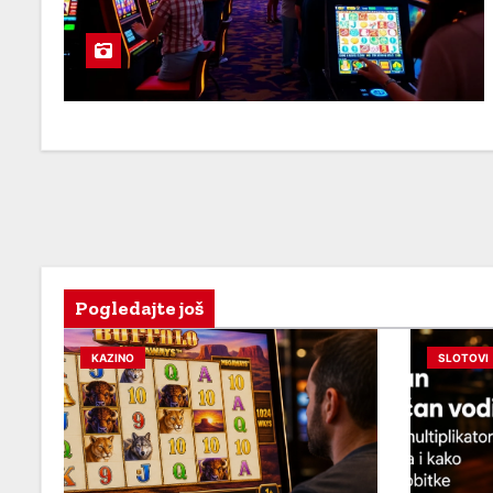
Pogledajte još
KAZINO
SLOTOVI