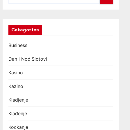
Categories
Business
Dan i Noć Slotovi
Kasino
Kazino
Kladjenje
Klađenje
Kockanje