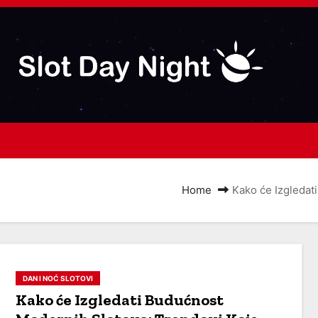
Home
Kako će Izgledat
DAN I NOĆ SLOTOVI
Kako će Izgledati Budućnost