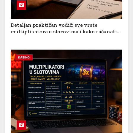
Detaljan praktičan vodič: sve vrste
multiplikatora u slorovima i kako računati
dobitke
KASINO