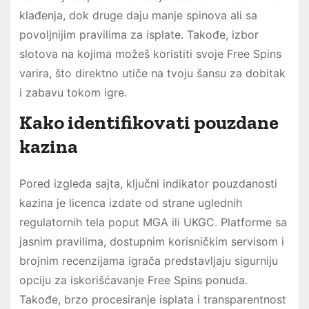
klađenja, dok druge daju manje spinova ali sa
povoljnijim pravilima za isplate. Takođe, izbor
slotova na kojima možeš koristiti svoje Free Spins
varira, što direktno utiče na tvoju šansu za dobitak
i zabavu tokom igre.
Kako identifikovati pouzdane
kazina
Pored izgleda sajta, ključni indikator pouzdanosti
kazina je licenca izdate od strane uglednih
regulatornih tela poput MGA ili UKGC. Platforme sa
jasnim pravilima, dostupnim korisničkim servisom i
brojnim recenzijama igrača predstavljaju sigurniju
opciju za iskorišćavanje Free Spins ponuda.
Takođe, brzo procesiranje isplata i transparentnost