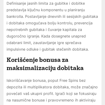
Definisanje jasnih limita za gubitke i dobitke
predstavlja ključnu komponentu u planiranju
bankrolla. Postavljanje dnevnih ili sesijskih gubitaka
i dobitaka omogućava bolju kontrolu, prevencija
nepotrebnih gubitaka i čuvanje kapitala za
dugoročno igranje. Kada dosegnete unapred
odabrani limit, zaustavljanje igre sprečava
impulsivne odluke i gubitak stečenih dobitaka.
Korišćenje bonusa za
maksimalizaciju dobitaka
Iskorišćavanje bonusa, poput Free Spins bez
depozita ili multiplikatora dobitaka, može značajno
povećati vaš ukupni profit. Igrači koji se fokusiraju
na nasumične bonuse i pravovremeno ih aktiviraju