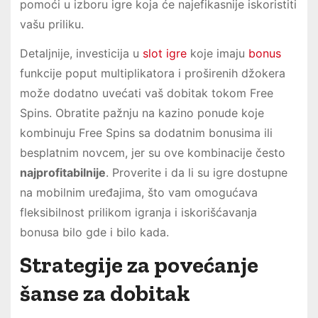
pomoći u izboru igre koja će najefikasnije iskoristiti
vašu priliku.
Detaljnije, investicija u
slot igre
koje imaju
bonus
funkcije poput multiplikatora i proširenih džokera
može dodatno uvećati vaš dobitak tokom Free
Spins. Obratite pažnju na kazino ponude koje
kombinuju Free Spins sa dodatnim bonusima ili
besplatnim novcem, jer su ove kombinacije često
najprofitabilnije
. Proverite i da li su igre dostupne
na mobilnim uređajima, što vam omogućava
fleksibilnost prilikom igranja i iskorišćavanja
bonusa bilo gde i bilo kada.
Strategije za povećanje
šanse za dobitak