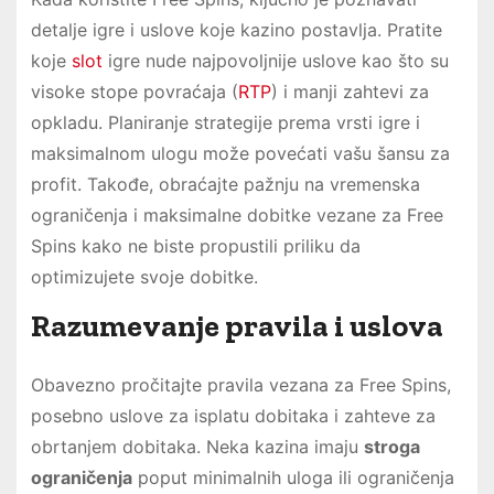
detalje igre i uslove koje kazino postavlja. Pratite
koje
slot
igre nude najpovoljnije uslove kao što su
visoke stope povraćaja (
RTP
) i manji zahtevi za
opkladu. Planiranje strategije prema vrsti igre i
maksimalnom ulogu može povećati vašu šansu za
profit. Takođe, obraćajte pažnju na vremenska
ograničenja i maksimalne dobitke vezane za Free
Spins kako ne biste propustili priliku da
optimizujete svoje dobitke.
Razumevanje pravila i uslova
Obavezno pročitajte pravila vezana za Free Spins,
posebno uslove za isplatu dobitaka i zahteve za
obrtanjem dobitaka. Neka kazina imaju
stroga
ograničenja
poput minimalnih uloga ili ograničenja