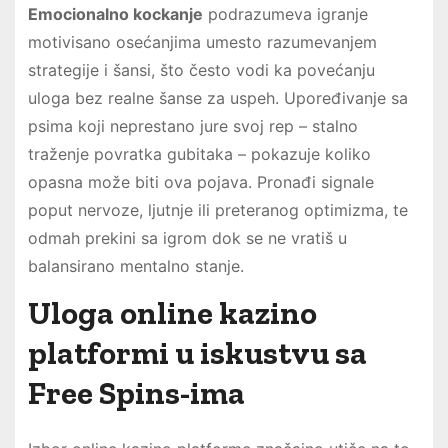
Emocionalno kockanje
podrazumeva igranje
motivisano osećanjima umesto razumevanjem
strategije i šansi, što često vodi ka povećanju
uloga bez realne šanse za uspeh. Upoređivanje sa
psima koji neprestano jure svoj rep – stalno
traženje povratka gubitaka – pokazuje koliko
opasna može biti ova pojava. Pronađi signale
poput nervoze, ljutnje ili preteranog optimizma, te
odmah prekini sa igrom dok se ne vratiš u
balansirano mentalno stanje.
Uloga online kazino
platformi u iskustvu sa
Free Spins-ima