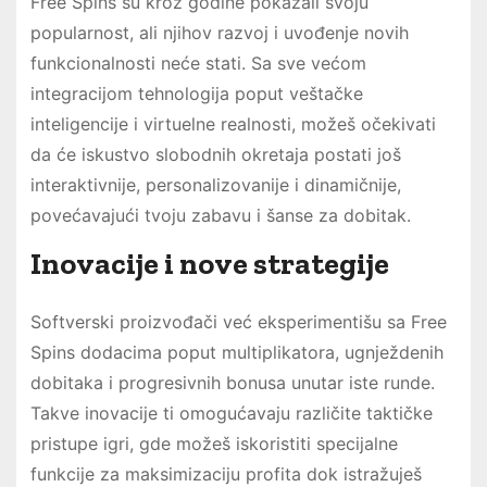
Free Spins su kroz godine pokazali svoju
popularnost, ali njihov razvoj i uvođenje novih
funkcionalnosti neće stati. Sa sve većom
integracijom tehnologija poput veštačke
inteligencije i virtuelne realnosti, možeš očekivati
da će iskustvo slobodnih okretaja postati još
interaktivnije, personalizovanije i dinamičnije,
povećavajući tvoju zabavu i šanse za dobitak.
Inovacije i nove strategije
Softverski proizvođači već eksperimentišu sa Free
Spins dodacima poput multiplikatora, ugnježdenih
dobitaka i progresivnih bonusa unutar iste runde.
Takve inovacije ti omogućavaju različite taktičke
pristupe igri, gde možeš iskoristiti specijalne
funkcije za maksimizaciju profita dok istražuješ