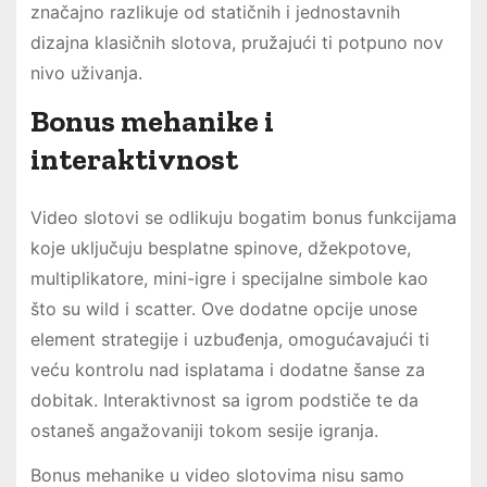
značajno razlikuje od statičnih i jednostavnih
dizajna klasičnih slotova, pružajući ti potpuno nov
nivo uživanja.
Bonus mehanike i
interaktivnost
Video slotovi se odlikuju bogatim bonus funkcijama
koje uključuju besplatne spinove, džekpotove,
multiplikatore, mini-igre i specijalne simbole kao
što su wild i scatter. Ove dodatne opcije unose
element strategije i uzbuđenja, omogućavajući ti
veću kontrolu nad isplatama i dodatne šanse za
dobitak. Interaktivnost sa igrom podstiče te da
ostaneš angažovaniji tokom sesije igranja.
Bonus mehanike u video slotovima nisu samo