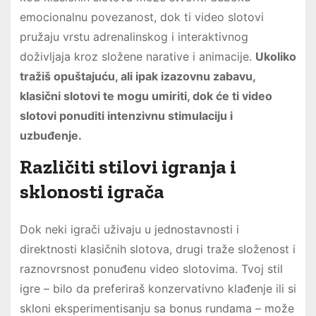
emocionalnu povezanost, dok ti video slotovi
pružaju vrstu adrenalinskog i interaktivnog
doživljaja kroz složene narative i animacije.
Ukoliko
tražiš opuštajuću, ali ipak izazovnu zabavu,
klasični slotovi te mogu umiriti, dok će ti video
slotovi ponuditi intenzivnu stimulaciju i
uzbuđenje.
Različiti stilovi igranja i
sklonosti igrača
Dok neki igrači uživaju u jednostavnosti i
direktnosti klasičnih slotova, drugi traže složenost i
raznovrsnost ponuđenu video slotovima. Tvoj stil
igre – bilo da preferiraš konzervativno klađenje ili si
skloni eksperimentisanju sa bonus rundama – može