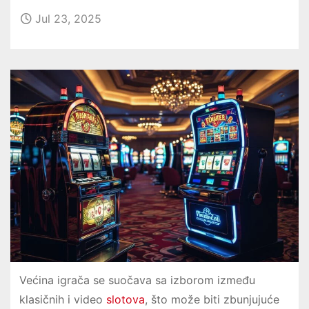
Jul 23, 2025
Većina igrača se suočava sa izborom između
klasičnih i video
slotova
, što može biti zbunjujuće