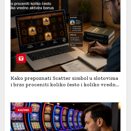
Kako prepoznati Scatter simbol u slotovima
i brzo proceniti koliko često i koliko vredno
aktivira bonus
KAZINO