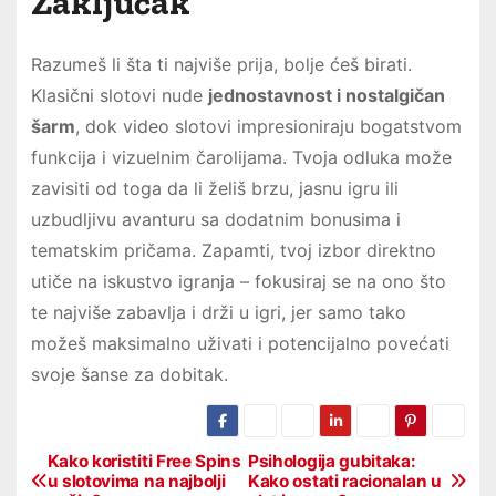
Zaključak
Razumeš li šta ti najviše prija, bolje ćeš birati.
Klasični slotovi nude
jednostavnost i nostalgičan
šarm
, dok video slotovi impresioniraju bogatstvom
funkcija i vizuelnim čarolijama. Tvoja odluka može
zavisiti od toga da li želiš brzu, jasnu igru ili
uzbudljivu avanturu sa dodatnim bonusima i
tematskim pričama. Zapamti, tvoj izbor direktno
utiče na iskustvo igranja – fokusiraj se na ono što
te najviše zabavlja i drži u igri, jer samo tako
možeš maksimalno uživati i potencijalno povećati
svoje šanse za dobitak.
Kako koristiti Free Spins
Psihologija gubitaka:
P
u slotovima na najbolji
Kako ostati racionalan u