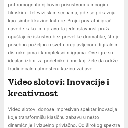
potpomognuta njihovim prisustvom u mnogim
filmskim i televizijskim scenama, gde se prikazuju
kao simboli kazino kulture. Brojni povratni igrači
navode kako im upravo ta jednostavnost pruža
opuštajuće iskustvo bez prevelike dramatike, što je
posebno poželjno u svetu preplavljenom digitalnim
distrakcijama i kompleksnim igrama. Ove igre su
idealan izbor za početnike i one koji žele da održe
tradicionalnu atmosferu kazino zabave.
Video slotovi: Inovacije i
kreativnost
Video slotovi donose impresivan spektar inovacija
koje transformišu klasičnu zabavu u nešto
dinamičnije i vizuelno privlačno. Od širokog spektra