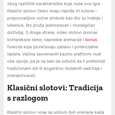
zbog različitih karakteristika koje nude ove igre.
Klasični slotovi često imaju najviše tri kolone i
prepoznatljive voćne simbole kao što su trešnje i
lubenice, što pruža jednostavan i nostalgičan
doživljaj. S druge strane, video slotovi donose
kompleksne teme, napredne animacije i
bonus
funkcije koje povećavaju zabavu i potencijalne
isplate. Većina savremenih kazino platformi nudi
obe opcije, pa je na tebi da odlučiš da li preferiraš
tradicionalni stil ili bogatstvo dodatnih sadržaja i
interaktivnosti.
Klasični slotovi: Tradicija
s razlogom
Klasični slotovi nose sa sobom duh vremena kada