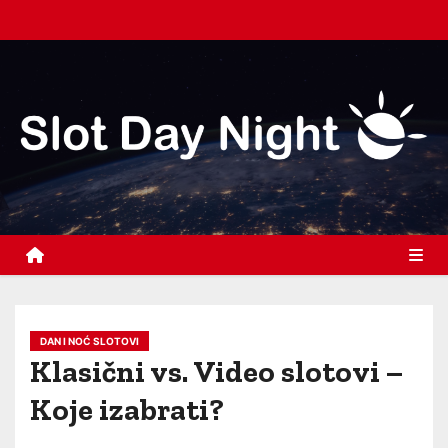
S
k
i
p
t
o
c
o
n
t
e
n
DAN I NOĆ SLOTOVI
t
Klasični vs. Video slotovi –
Koje izabrati?