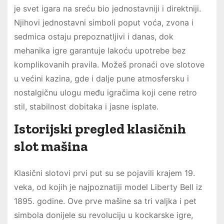
je svet igara na sreću bio jednostavniji i direktniji.
Njihovi jednostavni simboli poput voća, zvona i
sedmica ostaju prepoznatljivi i danas, dok
mehanika igre garantuje lakoću upotrebe bez
komplikovanih pravila. Možeš pronaći ove slotove
u većini kazina, gde i dalje pune atmosfersku i
nostalgičnu ulogu među igračima koji cene retro
stil, stabilnost dobitaka i jasne isplate.
Istorijski pregled klasičnih
slot mašina
Klasični slotovi prvi put su se pojavili krajem 19.
veka, od kojih je najpoznatiji model Liberty Bell iz
1895. godine. Ove prve mašine sa tri valjka i pet
simbola donijele su revoluciju u kockarske igre,