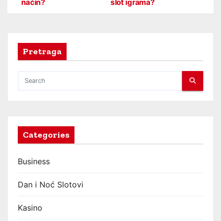
način?
slot igrama?
o
s
t
Pretraga
n
a
v
i
Categories
g
Business
a
t
Dan i Noć Slotovi
i
Kasino