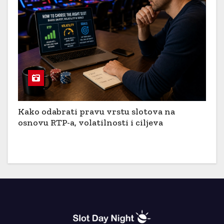
Kako odabrati pravu vrstu slotova na
osnovu RTP-a, volatilnosti i ciljeva