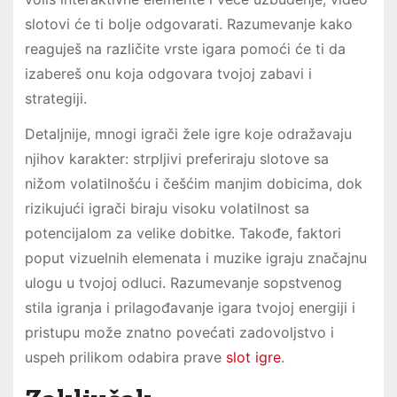
slotovi će ti bolje odgovarati. Razumevanje kako
reaguješ na različite vrste igara pomoći će ti da
izabereš onu koja odgovara tvojoj zabavi i
strategiji.
Detaljnije, mnogi igrači žele igre koje odražavaju
njihov karakter: strpljivi preferiraju slotove sa
nižom volatilnošću i češćim manjim dobicima, dok
rizikujući igrači biraju visoku volatilnost sa
potencijalom za velike dobitke. Takođe, faktori
poput vizuelnih elemenata i muzike igraju značajnu
ulogu u tvojoj odluci. Razumevanje sopstvenog
stila igranja i prilagođavanje igara tvojoj energiji i
pristupu može znatno povećati zadovoljstvo i
uspeh prilikom odabira prave
slot igre
.