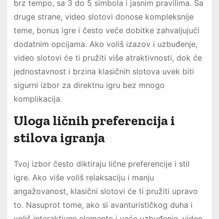
brz tempo, sa 3 do 5 simbola i jasnim pravilima. Sa
druge strane, video slotovi donose kompleksnije
teme, bonus igre i često veće dobitke zahvaljujući
dodatnim opcijama. Ako voliš izazov i uzbuđenje,
video slotovi će ti pružiti više atraktivnosti, dok će
jednostavnost i brzina klasičnih slotova uvek biti
sigurni izbor za direktnu igru bez mnogo
komplikacija.
Uloga ličnih preferencija i
stilova igranja
Tvoj izbor često diktiraju lične preferencije i stil
igre. Ako više voliš relaksaciju i manju
angažovanost, klasični slotovi će ti pružiti upravo
to. Nasuprot tome, ako si avanturističkog duha i
voliš interaktivne elemente i veće uzbuđenje, video