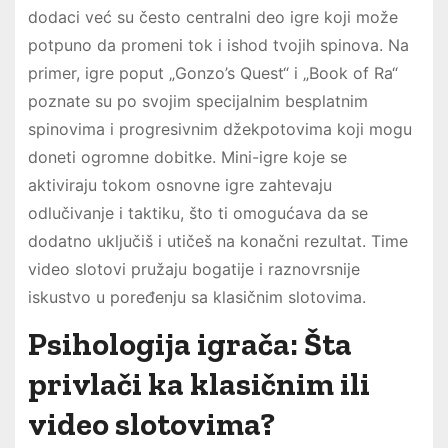
dodaci već su često centralni deo igre koji može
potpuno da promeni tok i ishod tvojih spinova. Na
primer, igre poput „Gonzo’s Quest“ i „Book of Ra“
poznate su po svojim specijalnim besplatnim
spinovima i progresivnim džekpotovima koji mogu
doneti ogromne dobitke. Mini-igre koje se
aktiviraju tokom osnovne igre zahtevaju
odlučivanje i taktiku, što ti omogućava da se
dodatno uključiš i utičeš na konačni rezultat. Time
video slotovi pružaju bogatije i raznovrsnije
iskustvo u poređenju sa klasičnim slotovima.
Psihologija igrača: Šta
privlači ka klasičnim ili
video slotovima?