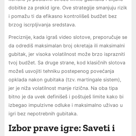
dobitke za prekid igre. Ove strategije smanjuju rizik
i pomažu ti da efikasno kontrolišeš budžet bez
brzog iscrpljivanja sredstava.
Preciznije, kada igraš video slotove, preporučuje se
da odrediš maksimalan broj okretaja ili maksimalni
gubitak, jer visoka volatilnost može brzo isprazniti
tvoj budžet. Sa druge strane, kod klasičnih slotova
možeš usvojiti tehniku postepenog povećanja
opklada nakon gubitaka (tzv. martingale sistem),
jer je niža volatilnost manje rizična. Na oba tipa
bitno je da uvek definišeš i poštuješ limite kako bi
izbegao impulzivne odluke i maksimalno uživao u
igri bez nepotrebnih gubitaka.
Izbor prave igre: Saveti i