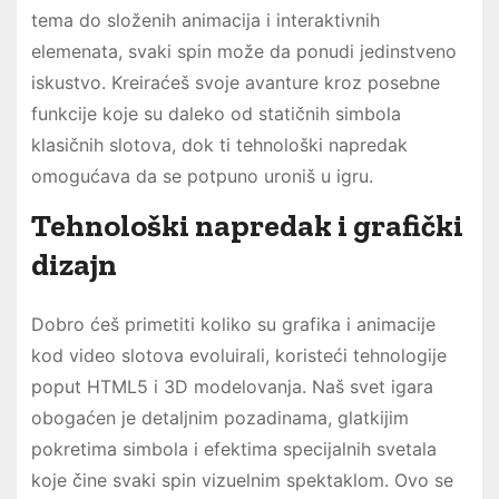
tema do složenih animacija i interaktivnih
elemenata, svaki spin može da ponudi jedinstveno
iskustvo. Kreiraćeš svoje avanture kroz posebne
funkcije koje su daleko od statičnih simbola
klasičnih slotova, dok ti tehnološki napredak
omogućava da se potpuno uroniš u igru.
Tehnološki napredak i grafički
dizajn
Dobro ćeš primetiti koliko su grafika i animacije
kod video slotova evoluirali, koristeći tehnologije
poput HTML5 i 3D modelovanja. Naš svet igara
obogaćen je detaljnim pozadinama, glatkijim
pokretima simbola i efektima specijalnih svetala
koje čine svaki spin vizuelnim spektaklom. Ovo se