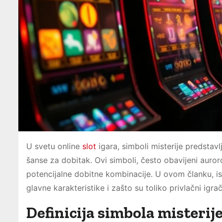
U svetu online
slot
igara, simboli misterije predstav
šanse za dobitak. Ovi simboli, često obavijeni auro
potencijalne dobitne kombinacije. U ovom članku, is
glavne karakteristike i zašto su toliko privlačni igra
Definicija simbola misterij