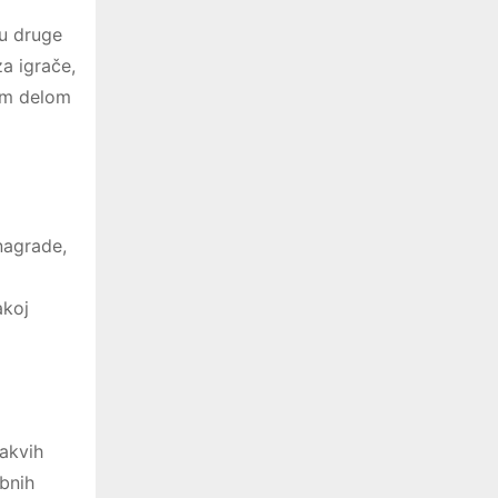
 u druge
a igrače,
nim delom
 nagrade,
akoj
takvih
ebnih