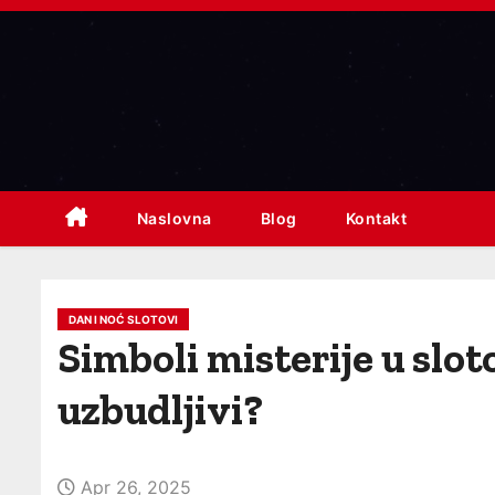
S
k
i
p
t
o
c
Naslovna
Blog
Kontakt
o
n
t
DAN I NOĆ SLOTOVI
e
Simboli misterije u slot
n
t
uzbudljivi?
Apr 26, 2025