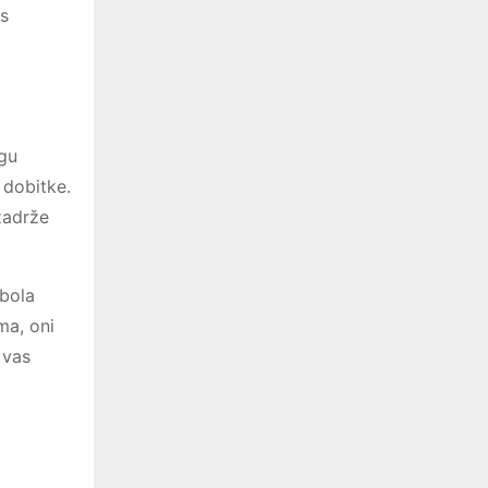
as
ogu
 dobitke.
zadrže
mbola
ma, oni
 vas