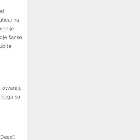
ed
ticaj na
mocije
voje šanse
ubite
o otvaraju
g čega su
 Dead”.