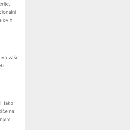
rije,
ionalni
e ovih
ziva vašu
ti
, lako
tiče na
anjem,