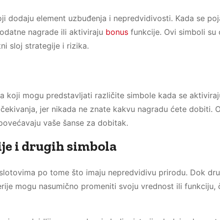
koji dodaju element uzbuđenja i nepredvidivosti. Kada se po
odatne nagrade ili aktiviraju
bonus
funkcije. Ovi simboli su
 sloj strategije i rizika.
ra koji mogu predstavljati različite simbole kada se aktiviraj
očekivanja, jer nikada ne znate kakvu nagradu ćete dobiti. O
povećavaju vaše šanse za dobitak.
je i drugih simbola
u slotovima po tome što imaju nepredvidivu prirodu. Dok dru
terije mogu nasumično promeniti svoju vrednost ili funkciju,