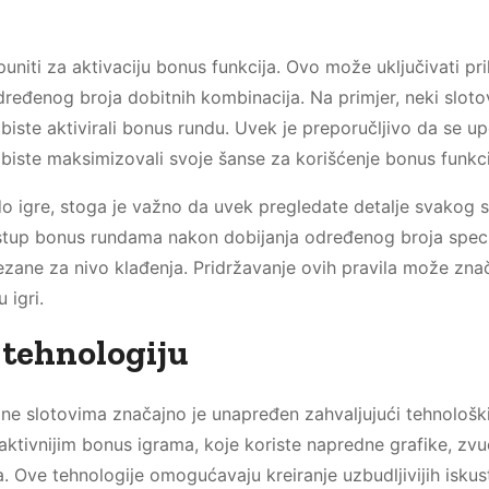
uniti za aktivaciju bonus funkcija. Ovo može uključivati pri
dređenog broja dobitnih kombinacija. Na primjer, neki sloto
a biste aktivirali bonus rundu. Uvek je preporučljivo da se u
 biste maksimizovali svoje šanse za korišćenje bonus funkci
 do igre, stoga je važno da uvek pregledate detalje svakog s
ristup bonus rundama nakon dobijanja određenog broja speci
zane za nivo klađenja. Pridržavanje ovih pravila može zna
 igri.
 tehnologiju
ine slotovima značajno je unapređen zahvaljujući tehnološ
eraktivnijim bonus igrama, koje koriste napredne grafike, zv
. Ove tehnologije omogućavaju kreiranje uzbudljivijih iskus