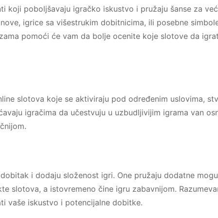
ti koji poboljšavaju igračko iskustvo i pružaju šanse za ve
nove, igrice sa višestrukim dobitnicima, ili posebne simbole
zama pomoći će vam da bolje ocenite koje slotove da igrat
nline slotova koje se aktiviraju pod određenim uslovima, stv
vaju igračima da učestvuju u uzbudljivijim igrama van o
ačnijom.
 dobitak i dodaju složenost igri. One pružaju dodatne mogu
kte slotova, a istovremeno čine igru zabavnijom. Razumeva
ati vaše iskustvo i potencijalne dobitke.