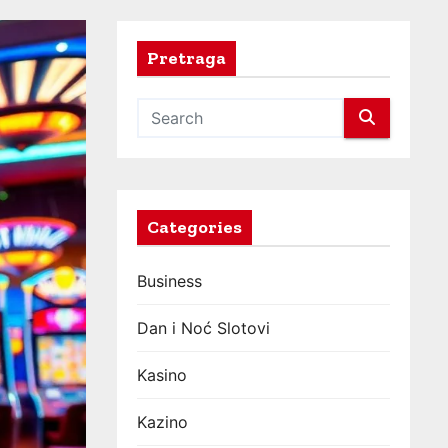
Pretraga
Categories
Business
Dan i Noć Slotovi
Kasino
Kazino