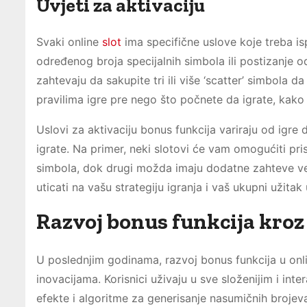
Uvjeti za aktivaciju
Svaki online
slot
ima specifične uslove koje treba isp
određenog broja specijalnih simbola ili postizanje o
zahtevaju da sakupite tri ili više ‘scatter’ simbola d
pravilima igre pre nego što počnete da igrate, kako
Uslovi za aktivaciju bonus funkcija variraju od igre
igrate. Na primer, neki slotovi će vam omogućiti p
simbola, dok drugi možda imaju dodatne zahteve ve
uticati na vašu strategiju igranja i vaš ukupni užitak u
Razvoj bonus funkcija kroz
U poslednjim godinama, razvoj bonus funkcija u onl
inovacijama. Korisnici uživaju u sve složenijim i int
efekte i algoritme za generisanje nasumičnih brojeva