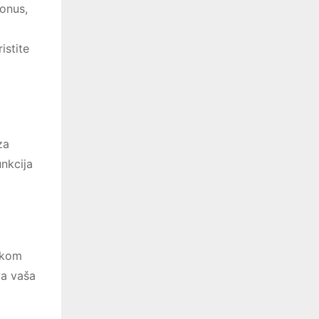
bonus,
istite
za
unkcija
okom
va vaša