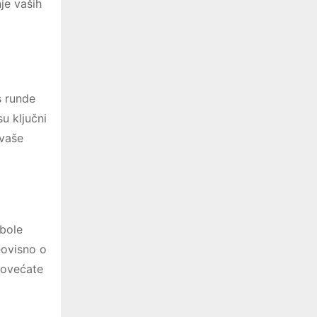
je vaših
s runde
su ključni
 vaše
mbole
eovisno o
povećate