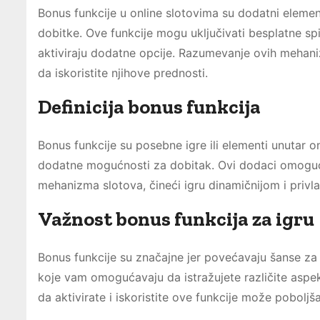
Bonus funkcije u online slotovima su dodatni elemen
dobitke. Ove funkcije mogu uključivati besplatne spi
aktiviraju dodatne opcije. Razumevanje ovih mehani
da iskoristite njihove prednosti.
Definicija bonus funkcija
Bonus funkcije su posebne igre ili elementi unutar o
dodatne mogućnosti za dobitak. Ovi dodaci omoguća
mehanizma slotova, čineći igru dinamičnijom i privl
Važnost bonus funkcija za igru
Bonus funkcije su značajne jer povećavaju šanse za
koje vam omogućavaju da istražujete različite aspe
da aktivirate i iskoristite ove funkcije može poboljš