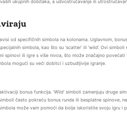
vaših ukupnih dobitaka, a udvostručavanje ili utrostručavan
iviraju
 zavisi od specifičnih simbola na kolonama. Uglavnom, bonu
ijalnih simbola, kao što su ‘scatter’ ili ‘wild’. Ovi simboli 
ni spinovi ili igre s više nivoa, što može značajno povećati
ola mogući su veći dobitci i uzbudljivije igranje.
 aktivaciji bonus funkcija. ‘Wild’ simboli zamenjuju druge si
 simboli često pokreću bonus runde ili besplatne spinove, n
imbola može vam pomoći da bolje iskoristite svoju igru i 