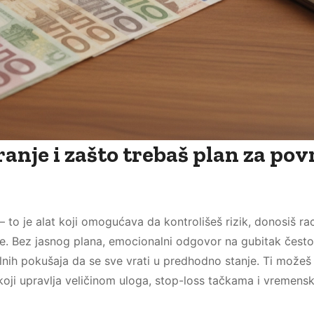
granje i zašto trebaš plan za pov
 to je alat koji omogućava da kontrolišeš rizik, donosiš ra
je. Bez jasnog plana, emocionalni odgovor na gubitak čest
nalnih pokušaja da se sve vrati u predhodno stanje. Ti možeš 
koji upravlja veličinom uloga, stop-loss tačkama i vremens