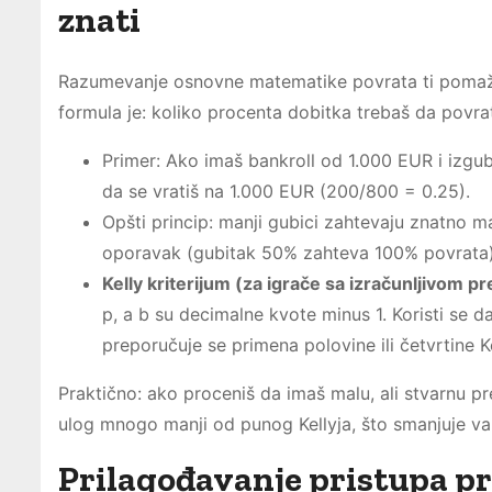
znati
Razumevanje osnovne matematike povrata ti pomaže d
formula je: koliko procenta dobitka trebaš da povrat
Primer: Ako imaš bankroll od 1.000 EUR i izgu
da se vratiš na 1.000 EUR (200/800 = 0.25).
Opšti princip: manji gubici zahtevaju znatno 
oporavak (gubitak 50% zahteva 100% povrata)
Kelly kriterijum (za igrače sa izračunljivom p
p, a b su decimalne kvote minus 1. Koristi se d
preporučuje se primena polovine ili četvrtine K
Praktično: ako proceniš da imaš malu, ali stvarnu pr
ulog mnogo manji od punog Kellyja, što smanjuje vari
Prilagođavanje pristupa pre