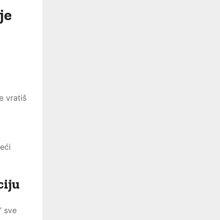
je
 vratiš
eći
ciju
” sve