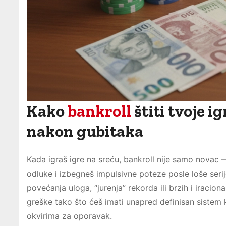
Kako
bankroll
štiti tvoje i
nakon gubitaka
Kada igraš igre na sreću, bankroll nije samo novac —
odluke i izbegneš impulsivne poteze posle loše seri
povećanja uloga, “jurenja” rekorda ili brzih i iracio
greške tako što ćeš imati unapred definisan sistem 
okvirima za oporavak.