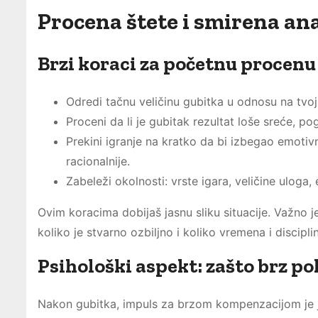
Procena štete i smirena an
Brzi koraci za početnu procenu
Odredi tačnu veličinu gubitka u odnosu na tvo
Proceni da li je gubitak rezultat loše sreće, po
Prekini igranje na kratko da bi izbegao emoti
racionalnije.
Zabeleži okolnosti: vrste igara, veličine uloga, 
Ovim koracima dobijaš jasnu sliku situacije. Važno j
koliko je stvarno ozbiljno i koliko vremena i discipl
Psihološki aspekt: zašto brz p
Nakon gubitka, impuls za brzom kompenzacijom je ja