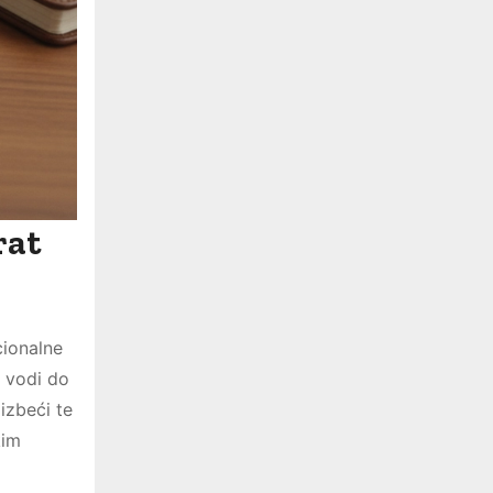
rat
cionalne
o vodi do
izbeći te
kim