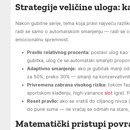
Strategije veličine uloga: k
Nakon gubitne serije, tema koja pravi najveću razli
radi se samo o automatskom smanjenju — radi se o si
emocionalnu spremnost.
Pravilo relativnog procenta:
postavi ulog kao f
gubitka, ulog će se automatski smanjiti propor
Adaptivno smanjenje:
ako je gubitak manji o
za 50%; preko 30% — smanji na konzervativnih
Privremena zabrana visokog rizika:
tokom faze
sportskom klađenju, high-variance
slot
igre). F
Reset pravilo:
ako se vratiš do ciljanog nivoa 
do pune sume — ne vraćaj se odmah na stare, a
Matematički pristupi povra