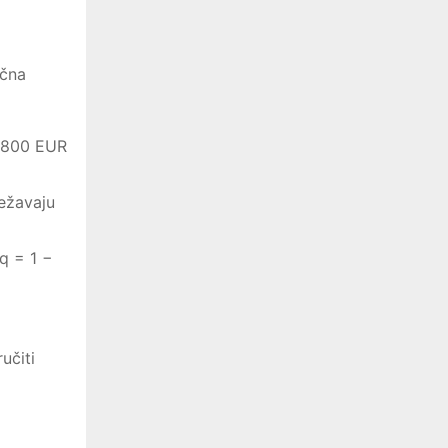
učna
a 800 EUR
težavaju
q = 1 −
učiti