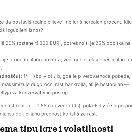
a postaviš realne ciljeve i ne juriš nerealan procent. Klj
iš izgubljeni iznos?
biš 20% (ostane ti 800 EUR), potrebno ti je 25% dobitka n
manje procentualnog povrata; veći gubici eksponencijalno o
.
rednošću):
f* = (bp − q) / b, gde je p verovatnoća pobede, 
a maksimizuje dugoročni rast bankrolla, ali je nestabilan —
ellyja za konzervativan pristup.
ednost (npr. p = 0.55 na even-odds), pola-Kelly će ti prepor
jansu dok ciljanu prednost koristiš za rast.
ma tipu igre i volatilnosti