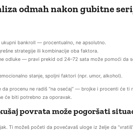
aliza odmah nakon gubitne seri
j ukupni bankroll — procentualno, ne apsolutno.
grešne strategije ili kombinacije oba faktora.
vne odluke — pravi prekid od 24–72 sata može pomoći da se
emocionalno stanje, spoljni faktori (npr. umor, alkohol).
e da procenu ne radiš “na osećaj” — brojke i procenti će ti r
ine će biti potrebno za oporavak.
okušaj povrata može pogoršati situa
k. Ti možeš početi da povećavaš uloge iz želje da “vratiš