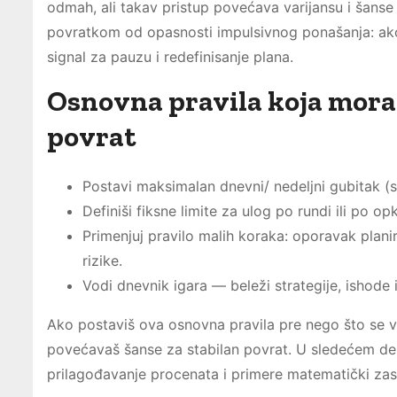
odmah, ali takav pristup povećava varijansu i šanse
povratkom od opasnosti impulsivnog ponašanja: ako o
signal za pauzu i redefinisanje plana.
Osnovna pravila koja moraš
povrat
Postavi maksimalan dnevni/ nedeljni gubitak (s
Definiši fiksne limite za ulog po rundi ili po op
Primenjuj pravilo malih koraka: oporavak plani
rizike.
Vodi dnevnik igara — beleži strategije, ishode
Ako postaviš ova osnovna pravila pre nego što se 
povećavaš šanse za stabilan povrat. U sledećem del
prilagođavanje procenata i primere matematički zasn