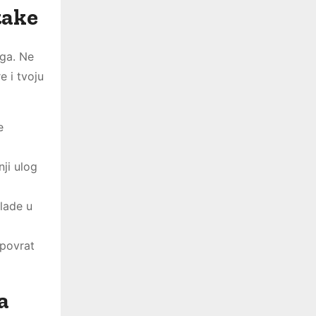
take
oga. Ne
e i tvoju
e
ji ulog
lade u
 povrat
a