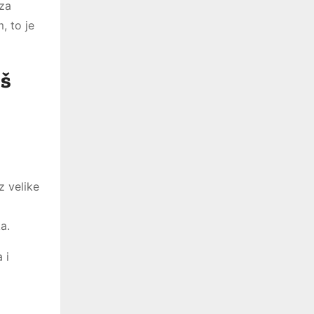
 za
, to je
aš
z velike
a.
 i