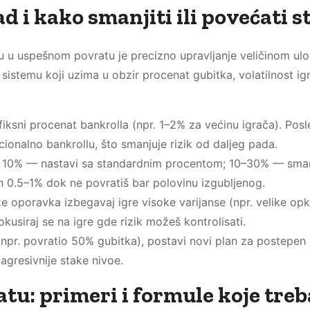
ad i kako smanjiti ili povećati s
ku u uspešnom povratu je precizno upravljanje veličinom ul
stemu koji uzima u obzir procenat gubitka, volatilnost igr
iksni procenat bankrolla (npr. 1–2% za većinu igrača). Posl
cionalno bankrollu, što smanjuje rizik od daljeg pada.
d 10% — nastavi sa standardnim procentom; 10–30% — sman
 0.5–1% dok ne povratiš bar polovinu izgubljenog.
 oporavka izbegavaj igre visoke varijanse (npr. velike opk
okusiraj se na igre gde rizik možeš kontrolisati.
(npr. povratio 50% gubitka), postavi novi plan za postepen
gresivnije stake nivoe.
tu: primeri i formule koje treb