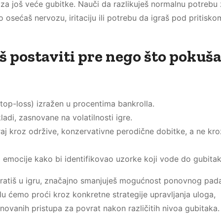
 za još veće gubitke. Nauči da razlikuješ normalnu potrebu
sećaš nervozu, iritaciju ili potrebu da igraš pod pritiskom
 postaviti pre nego što pokuš
top-loss) izražen u procentima bankrolla.
kladi, zasnovane na volatilnosti igre.
raj kroz održive, konzervativne perodične dobitke, a ne kro
 i emocije kako bi identifikovao uzorke koji vode do gubitak
vratiš u igru, značajno smanjuješ mogućnost ponovnog pada
u ćemo proći kroz konkretne strategije upravljanja uloga,
ovanih pristupa za povrat nakon različitih nivoa gubitaka.