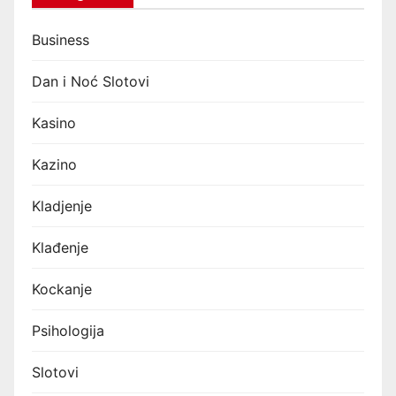
Business
Dan i Noć Slotovi
Kasino
Kazino
Kladjenje
Klađenje
Kockanje
Psihologija
Slotovi