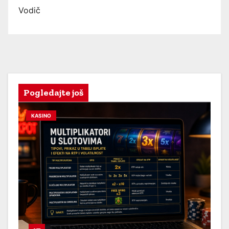
Vodič
Pogledajte još
KASINO