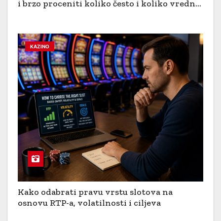
i brzo proceniti koliko često i koliko vredno
aktivira bonus
KAZINO
Kako odabrati pravu vrstu slotova na
osnovu RTP-a, volatilnosti i ciljeva