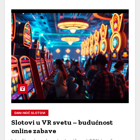
DAN I NOĆ SLOTOVI
Slotovi u VR svetu – budućnost
online zabave